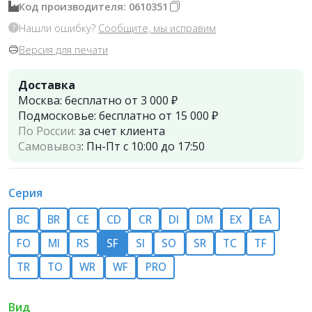
Код производителя: 0610351
Нашли ошибку?
Сообщите, мы исправим
Версия для печати
Доставка
Москва:
бесплатно от 3 000 ₽
Подмосковье:
бесплатно от 15 000 ₽
По России:
за счет клиента
Самовывоз
:
Пн-Пт с 10:00 до 17:50
Серия
BC
BR
CE
CD
СR
DI
DM
EX
EA
FO
MI
RS
SF
SI
SO
SR
TC
TF
TR
TO
WR
WF
PRO
Вид