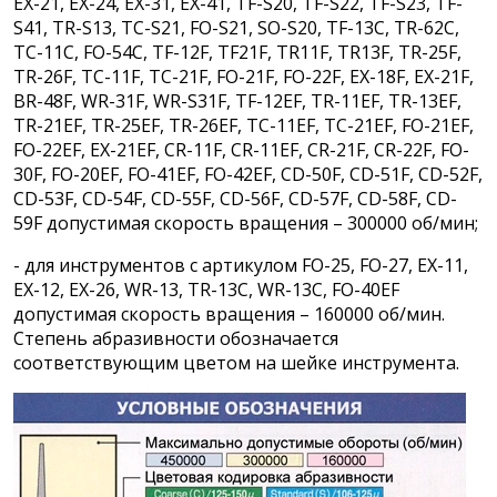
EX-21, EX-24, EX-31, EX-41, TF-S20, TF-S22, TF-S23, TF-
S41, TR-S13, TC-S21, FO-S21, SO-S20, TF-13C, TR-62C,
TC-11C, FO-54C, TF-12F, TF21F, TR11F, TR13F, TR-25F,
TR-26F, TC-11F, TC-21F, FO-21F, FO-22F, EX-18F, EX-21F,
BR-48F, WR-31F, WR-S31F, TF-12EF, TR-11EF, TR-13EF,
TR-21EF, TR-25EF, TR-26EF, TC-11EF, TC-21EF, FO-21EF,
FO-22EF, EX-21EF, CR-11F, CR-11EF, CR-21F, CR-22F, FO-
30F, FO-20EF, FO-41EF, FO-42EF, CD-50F, CD-51F, CD-52F,
CD-53F, CD-54F, CD-55F, CD-56F, CD-57F, CD-58F, CD-
59F допустимая скорость вращения – 300000 об/мин;
- для инструментов с артикулом FO-25, FO-27, EX-11,
EX-12, EX-26, WR-13, TR-13C, WR-13C, FO-40EF
допустимая скорость вращения – 160000 об/мин.
Степень абразивности обозначается
соответствующим цветом на шейке инструмента.