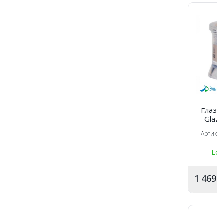
Глаз
Gla
фл
Арти
порошк
Е
1 46