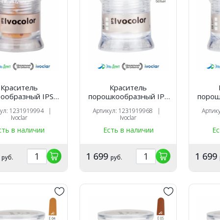
Краситель
Краситель
тообразный IPS
порошкообразный IPS
порош
lor Shade Dentin
Ivocolor Essence E01
Ivoco
кул: 1231919994 |
Артикул: 1231919968 |
Артик
 (3гр.). Ivoclar
white-белый (1.8гр.).
cre
Ivoclar
Ivoclar
Ivoclar
(1
сть в наличии
Есть в наличии
Ес
9
1 699
1 699
руб.
руб.