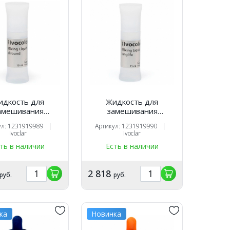
идкость для
Жидкость для
амешивания
замешивания
елей IPS Ivocolor
красителей IPS Ivocolor
ул: 1231919989 |
Артикул: 1231919990 |
 allround (15мл.).
Mixing Liquid longlife
Ivoclar
Ivoclar
Ivoclar
(15мл.). Ivoclar
ть в наличии
Есть в наличии
2 818
руб.
руб.
ка
Новинка