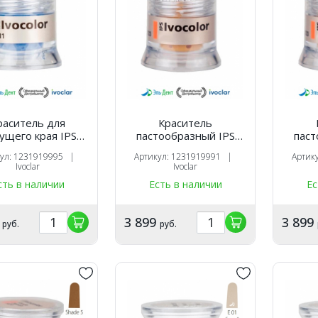
раситель для
Краситель
ущего края IPS
пастообразный IPS
паст
r Shade Incisal SI1
Ivocolor Shade Dentin
Ivoco
кул: 1231919995 |
Артикул: 1231919991 |
Артик
3гр.). Ivoclar
SD1 (3гр.). Ivoclar
SD2 
Ivoclar
Ivoclar
сть в наличии
Есть в наличии
Ес
9
3 899
3 899
руб.
руб.