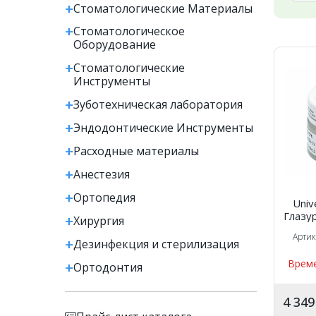
Стоматологические Материалы
Стоматологическое
Оборудование
Стоматологические
Инструменты
Зуботехническая лаборатория
Эндодонтические Инструменты
Расходные материалы
Анестезия
Ортопедия
Univ
Глазу
Хирургия
для к
Арти
,5г ,
Дезинфекция и стерилизация
Време
Ортодонтия
4 34