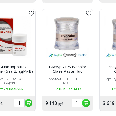
рипак порошок
Глазурь IPS Ivocolor
Глазу
й (6 г). ВладМиВа
Glaze Paste Fluo
флюоресцентная
паст
кул: 1231920548 |
Артикул: 1231921833 |
Артик
пастообразная, 9 г
ВладМиВа
Ivoclar
/Ivoclar
сть в наличии
Есть в наличии
Ес
9 110
3 619
б.
руб.