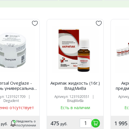
ersal Oveglaze -
Акрипак жидкость (16г.)
Акр
рь универсальная
ВладМиВа
предм
ерамических масс
кул: 1231921709 |
Артикул: 1231920551 |
Артик
 605540, DeguDent
Degudent
ВладМиВа
нно отсутствует
Есть в наличии
Ес
Уведомить о
9
475
1 995
руб.
руб.
поступлении