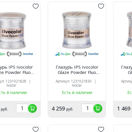
урь IPS Ivocolor
Глазурь IPS Ivocolor
Глазу
ze Powder Fluo
Glaze Powder Fluo
G
юоресцентная
флюоресцентная
порошк
кул: 1231921828 |
Артикул: 1231921830 |
Артик
ообразная, 1,8 г
порошкообразная, 5 г
Ivoclar
Ivoclar
/Ivoclar
/Ivoclar
сть в наличии
Есть в наличии
Ес
9
4 259
1 469
руб.
руб.