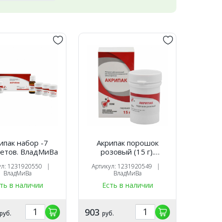
ипак набор -7
Акрипак порошок
етов. ВладМиВа
розовый (15 г).
ВладМиВа
ул: 1231920550 |
Артикул: 1231920549 |
ВладМиВа
ВладМиВа
ть в наличии
Есть в наличии
903
руб.
руб.