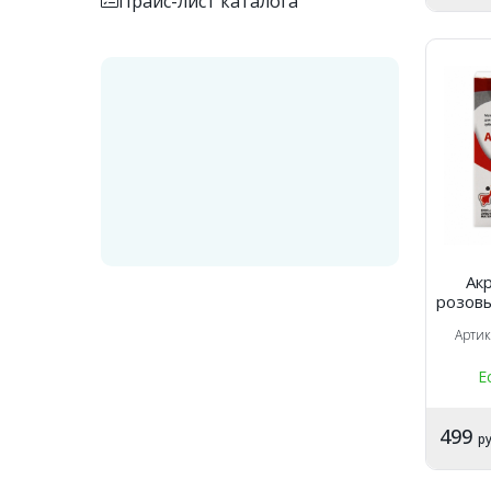
Прайс-лист каталога
Ак
розовы
Арти
Е
499
ру