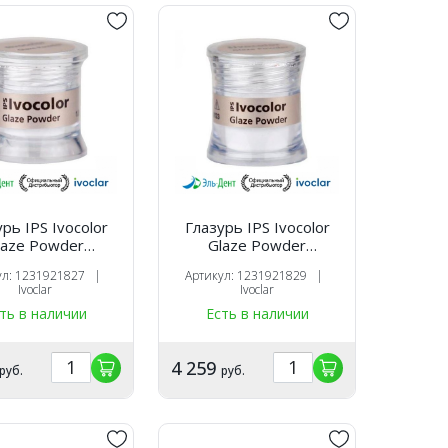
рь IPS Ivocolor
Глазурь IPS Ivocolor
laze Powder
Glaze Powder
ообразная, 1,8 г
порошкообразная, 5 г
ул: 1231921827 |
Артикул: 1231921829 |
/Ivoclar
/Ivoclar
Ivoclar
Ivoclar
ть в наличии
Есть в наличии
4 259
руб.
руб.