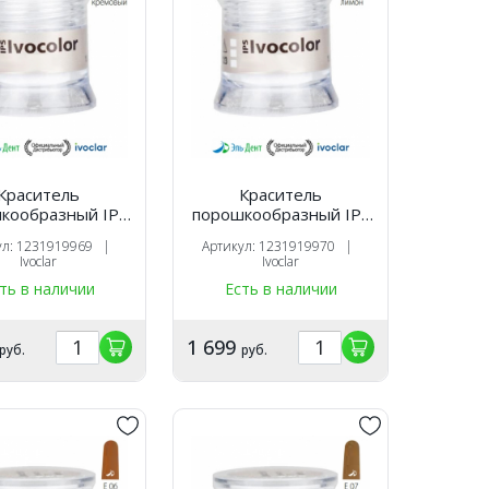
Краситель
Краситель
кообразный IPS
порошкообразный IPS
lor Essence E02
Ivocolor Essence E03
ул: 1231919969 |
Артикул: 1231919970 |
me -кремовый
lemon-лимонный (1.8гр.).
Ivoclar
Ivoclar
.8гр.). Ivoclar
Ivoclar
ть в наличии
Есть в наличии
1 699
руб.
руб.