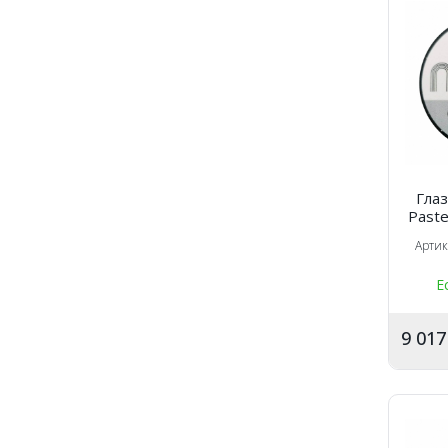
Глаз
Paste
(4гр
Арти
Е
9 01