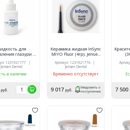
идкость для
Керамика жидкая InSync
Красит
вления глазури и
MIYO Fluor (4гр). Jensen
(3
сок MIYO InSync
Dental
кул: 1231921777 |
Артикул: 1231921776 |
Артик
(50мл). Jensen Dental
Jensen Dental
Jensen Dental
сть в наличии
Временно отсутствует
Ес
Уведомить о
9
9 017
7 500
руб.
руб.
поступлении