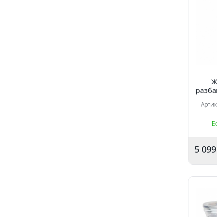
Ж
разба
кра
Арти
Е
5 09