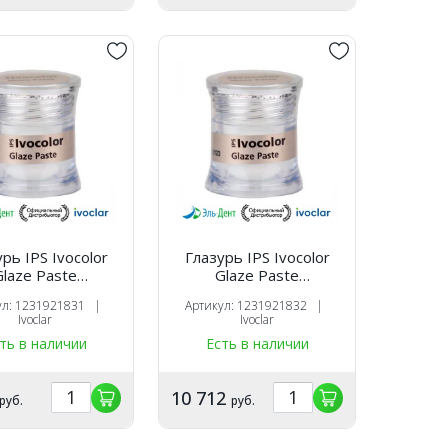
рь IPS Ivocolor
Глазурь IPS Ivocolor
Glaze Paste
Glaze Paste
ообразная, 3 г
пастообразная, 9 г
ул: 1231921831 |
Артикул: 1231921832 |
/Ivoclar
/Ivoclar
Ivoclar
Ivoclar
ть в наличии
Есть в наличии
10 712
руб.
руб.