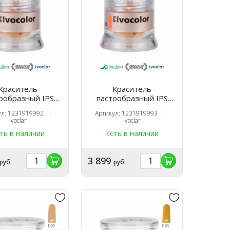
Краситель
Краситель
ообразный IPS
пастообразный IPS
lor Shade Dentin
Ivocolor Shade Dentin
ул: 1231919992 |
Артикул: 1231919993 |
(3гр.). Ivoclar
SD3 (3гр.). Ivoclar
Ivoclar
Ivoclar
ть в наличии
Есть в наличии
3 899
руб.
руб.