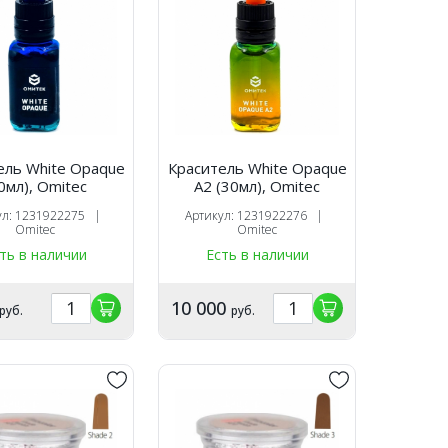
ель White Opaque
Краситель White Opaque
0мл), Omitec
А2 (30мл), Omitec
ул: 1231922275 |
Артикул: 1231922276 |
Omitec
Omitec
ть в наличии
Есть в наличии
10 000
руб.
руб.