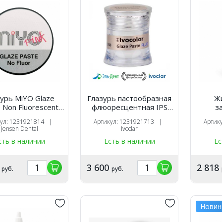
урь MiYO Glaze
Глазурь пастообразная
Ж
 Non Fluorescent
флюоресцентная IPS
з
). Jensen Dental
Ivocolor Glaze Paste
красит
кул: 1231921814 |
Артикул: 1231921713 |
Артик
FLUO 3g ,667691, Ivoclar
Mix Liq
Jensen Dental
Ivoclar
сть в наличии
Есть в наличии
Ес
7
3 600
2 818
руб.
руб.
Новин