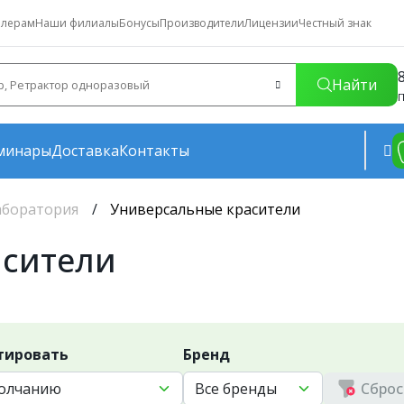
лерам
Наши филиалы
Бонусы
Производители
Лицензии
Честный знак
Найти
П
минары
Доставка
Контакты
аборатория
Универсальные красители
асители
тировать
Бренд
Сброс