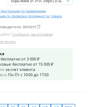
Боры Мани SF-31SC (черн.) (5 шт.), цилиндрический
 Инструкция по применению
ция по проверке подлинности товара
изводителя: 0610231
шибку?
Сообщите, мы исправим
ля печати
ка
:
бесплатно от 3 000 ₽
ковье:
бесплатно от 15 000 ₽
ии:
за счет клиента
воз
:
Пн-Пт с 10:00 до 17:50