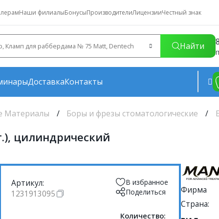
лерам
Наши филиалы
Бонусы
Производители
Лицензии
Честный знак
Найти
П
минары
Доставка
Контакты
е Материалы
Боры и фрезы стоматологические
т.), цилиндрический
Артикул:
В избранное
Фирма
Поделиться
1231913095
Страна:
Количество: