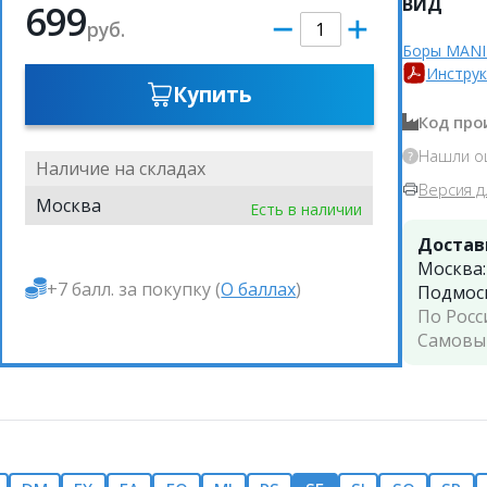
ВИД
699
руб.
Боры MANI
Инструк
Купить
Код про
Нашли о
Наличие на складах
Версия д
Москва
Есть в наличии
Достав
Москва
+7 балл. за покупку (
О баллах
)
Подмос
По Росс
Самовы