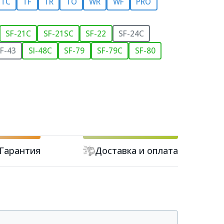
TC
TF
TR
TO
WR
WF
PRO
SF-21C
SF-21SC
SF-22
SF-24C
F-43
SI-48C
SF-79
SF-79C
SF-80
Гарантия
Доставка и оплата