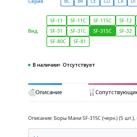
Серия
BC
BR
CE
CD
СR
DI
SF-11
SF-11C
SF-11SC
SF-12
Вид
SF-31
SF-31C
SF-31SC
SF-32
SF-80C
SF-81
В наличии
Отсутствует
Описание
Сопутствующи
Описание: Боры Мани SF-31SC (черн.) (5 шт.)