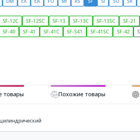
DM
EX
EA
FO
MI
RS
SF
SI
SO
SR
SF-12C
SF-12SC
SF-13
SF-13C
SF-13SC
SF-21
SF-40
SF-41
SF-41C
SF-S41
SF-41SC
SF-42
S
е товары
Похожие товары
, цилиндрический