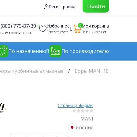
Войти
Регистрация
8(800) 775-87-39
Избранное
Моя корзина
0
Пока что пусто
Пока ничего нет
н-Пт 10:00 - 18:00
По назначению
По производителю
Боры турбинные алмазные
Боры MANI 180-212 мкрн S
Страница фирмы
MANI
Япония