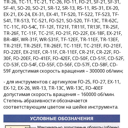
TR-26, TC-11, TC-21, TC-26, FO-11, FO-21, SF-21, SF-31,
SF-41, SO-20, SO-21, SR-12, SR-13, RS-11, RS-31, EX-20,
EX-21, EX-24, EX-31, EX-41, TF-S20, TF-S22, TF-S23, TF-
S41, TR-S13, TC-S21, FO-S21, SO-S20, TF-13C, TR-62C,
TC-11C, FO-54C, TF-12F, TF21F, TR11F, TR13F, TR-25F,
TR-26F, TC-11F, TC-21F, FO-21F, FO-22F, EX-18F, EX-21F,
BR-48F, WR-31F, WR-S31F, TF-12EF, TR-11EF, TR-13EF,
TR-21EF, TR-25EF, TR-26EF, TC-11EF, TC-21EF, FO-21EF,
FO-22EF, EX-21EF, CR-11F, CR-11EF, CR-21F, CR-22F, FO-
30F, FO-20EF, FO-41EF, FO-42EF, CD-50F, CD-51F, CD-52F,
CD-53F, CD-54F, CD-55F, CD-56F, CD-57F, CD-58F, CD-
59F допустимая скорость вращения – 300000 об/мин;
- для инструментов с артикулом FO-25, FO-27, EX-11,
EX-12, EX-26, WR-13, TR-13C, WR-13C, FO-40EF
допустимая скорость вращения – 160000 об/мин.
Степень абразивности обозначается
соответствующим цветом на шейке инструмента.