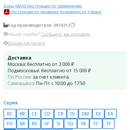
Боры MANI Инструкция по применению
Инструкция по проверке подлинности товара
Код производителя: 0610313
Нашли ошибку?
Сообщите, мы исправим
Версия для печати
Доставка
Москва:
бесплатно от 3 000 ₽
Подмосковье:
бесплатно от 15 000 ₽
По России:
за счет клиента
Самовывоз
:
Пн-Пт с 10:00 до 17:50
Серия
BC
BR
CE
CD
СR
DI
DM
EX
EA
FO
MI
RS
SF
SI
SO
SR
TC
TF