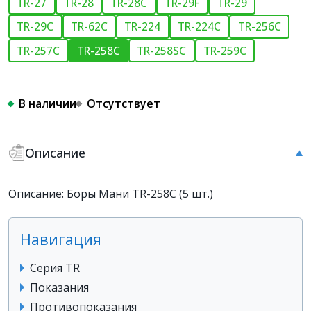
TR-27
TR-28
TR-28C
TR-29F
TR-29
TR-29C
TR-62C
TR-224
TR-224C
TR-256C
TR-257C
TR-258C
TR-258SC
TR-259C
В наличии
Отсутствует
Описание
Описание: Боры Мани TR-258C (5 шт.)
Навигация
Серия TR
Показания
Противопоказания