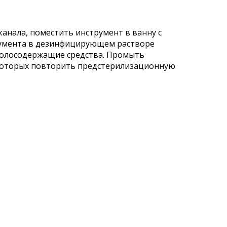
анала, поместить инструмент в ванну с
умента в дезинфицирующем растворе
нолосодержащие средства. Промыть
 которых повторить предстерилизационную