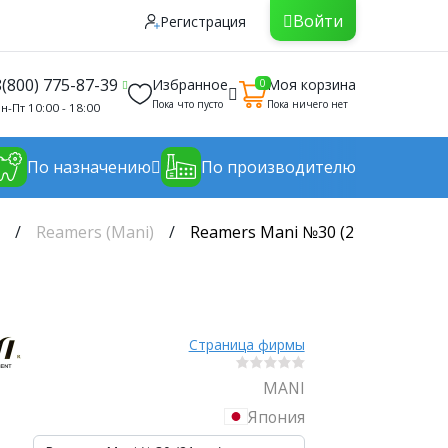
Войти
Регистрация
8(800) 775-87-39
Избранное
Моя корзина
0
Пока что пусто
Пока ничего нет
н-Пт 10:00 - 18:00
По назначению
По производителю
)
Reamers (Mani)
Reamers Mani №30 (21 мм) упако
Страница фирмы
MANI
Япония