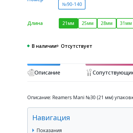
№90-140
Длина
21мм
25мм
28мм
31мм
В наличии
Отсутствует
Описание
Сопутствующи
Описание: Reamers Mani №30 (21 мм) упаковк
Навигация
Показания