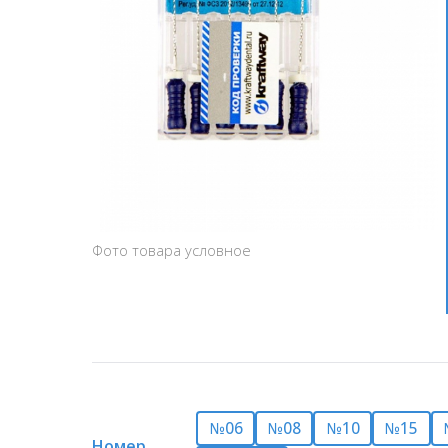
Фото товара условное
№06
№08
№10
№15
Номер