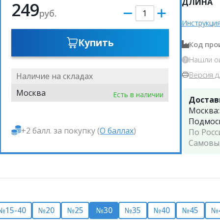
ДЛИНА
249
руб.
Инструкция
Купить
Код про
Нашли о
Версия д
Наличие на складах
Москва
Есть в наличии
Достав
Москва
Подмос
+2 балл. за покупку (
О баллах
)
По Росс
Самовы
№15-40
№20
№25
№30
№35
№40
№45
№