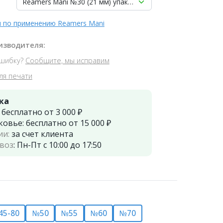
Reamers Mani №30 (21 мм) упаковка 6 шт.
 по применению Reamers Mani
изводителя:
шибку?
Сообщите, мы исправим
ля печати
ка
:
бесплатно от 3 000 ₽
ковье:
бесплатно от 15 000 ₽
ии:
за счет клиента
воз
:
Пн-Пт с 10:00 до 17:50
45-80
№50
№55
№60
№70