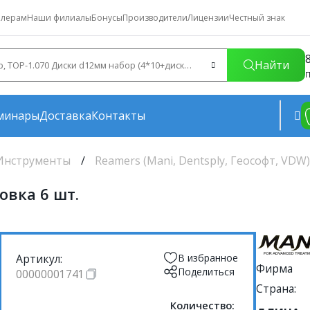
лерам
Наши филиалы
Бонусы
Производители
Лицензии
Честный знак
Найти
П
минары
Доставка
Контакты
Инструменты
Reamers (Mani, Dentsply, Геософт, VDW
овка 6 шт.
Артикул:
В избранное
Фирма
Поделиться
00000001741
Страна:
Количество: