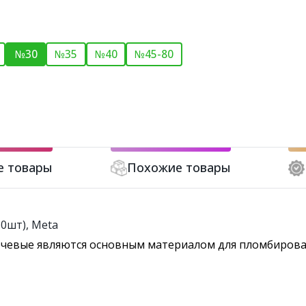
№30
№35
№40
№45-80
е товары
Похожие товары
0шт), Meta
чевые являются основным материалом для пломбирова