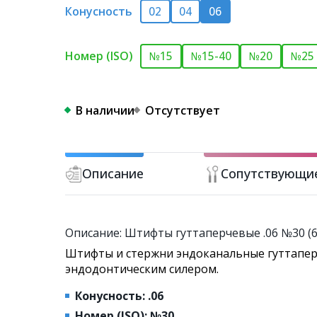
Конусность
02
04
06
Номер (ISO)
№15
№15-40
№20
№25
В наличии
Отсутствует
Описание
Сопутствующи
Описание: Штифты гуттаперчевые .06 №30 (6
Штифты и стержни эндоканальные гуттапер
эндодонтическим силером.
Конусность: .06
Номер (ISO): №30