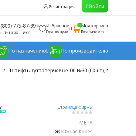
Войти
Регистрация
8(800) 775-87-39
Избранное
Моя корзина
0
Пока что пусто
Пока ничего нет
н-Пт 10:00 - 18:00
По назначению
По производителю
Штифты гуттаперчевые .06 №30 (60шт), Meta
Страница фирмы
META
Южная Корея