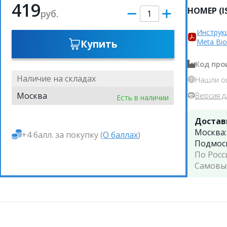
419
НОМЕР (I
руб.
Инструк
Meta Bi
Купить
Код про
Наличие на складах
Нашли о
Москва
Версия д
Есть в наличии
Достав
Москва
+4 балл. за покупку (
О баллах
)
Подмос
По Росс
Самовы