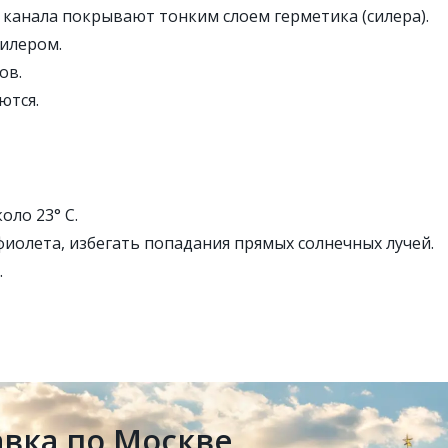
канала покрывают тонким слоем герметика (силера).
илером.
ов.
ются.
оло 23° С.
иолета, избегать попадания прямых солнечных лучей.
.
авка по Москве