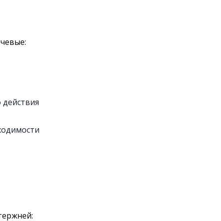
чевые:
 действия
бходимости
тержней: