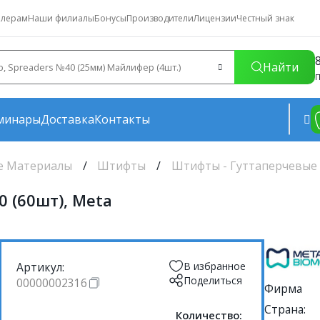
лерам
Наши филиалы
Бонусы
Производители
Лицензии
Честный знак
Найти
П
минары
Доставка
Контакты
е Материалы
Штифты
Штифты - Гуттаперчевые
 (60шт), Meta
Артикул:
В избранное
Поделиться
00000002316
Фирма
Страна:
Количество: