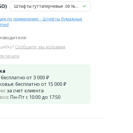
SO)
Штифты гуттаперчевые .06 №30 (60шт), Meta
ция по применению - Штифты бумажные
omed
изводителя:
шибку?
Сообщите, мы исправим
ля печати
ка
:
бесплатно от 3 000 ₽
ковье:
бесплатно от 15 000 ₽
ии:
за счет клиента
воз
:
Пн-Пт с 10:00 до 17:50