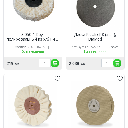
3.050-1 Круг
Диски Klettfix P8 (5шт),
полировальный из х/б нити
DiaMed
"пушок" d=85мм, Сонис
Артикул: 0001916265 |
Артикул: 1231922824 | DiaMed
Есть в наличии
Есть в наличии
219
2 688
руб.
руб.