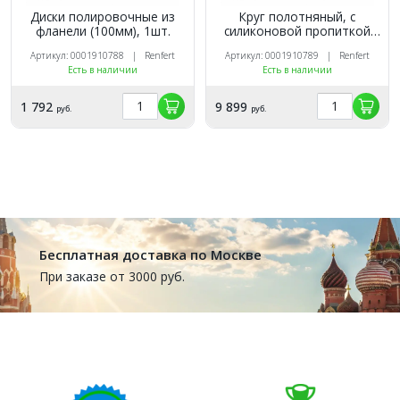
Диски полировочные из
Круг полотняный, с
фланели (100мм), 1шт.
силиконовой пропиткой
для полировки (диаметр
Артикул: 0001910788 | Renfert
Артикул: 0001910789 | Renfert
80мм, толщина 10мм), 4шт.
Есть в наличии
Есть в наличии
1 792
9 899
руб.
руб.
Бесплатная доставка по Москве
При заказе от 3000 руб.