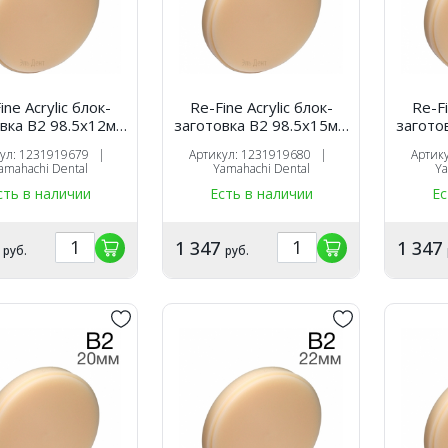
ine Acrylic блок-
Re-Fine Acrylic блок-
Re-Fi
вка B2 98.5х12мм
заготовка B2 98.5х15мм
загото
для CAM
для CAM
кул: 1231919679 |
Артикул: 1231919680 |
Артик
amahachi Dental
Yamahachi Dental
Ya
сть в наличии
Есть в наличии
Ес
2
1 347
1 347
руб.
руб.