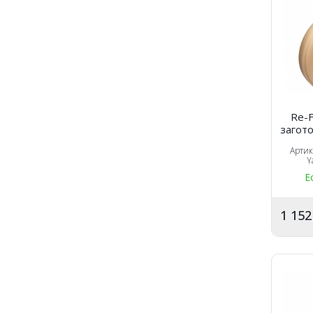
Re-F
загото
Арти
Y
Е
1 15