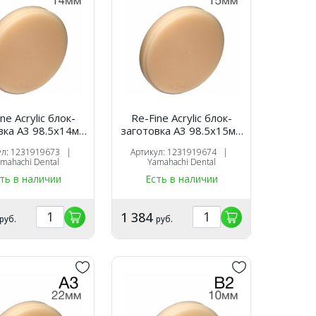
ne Acrylic блок-
Re-Fine Acrylic блок-
вка A3 98.5х14мм
заготовка A3 98.5х15мм
для CAM
для CAM
ул: 1231919673 |
Артикул: 1231919674 |
mahachi Dental
Yamahachi Dental
ть в наличии
Есть в наличии
1 384
руб.
руб.