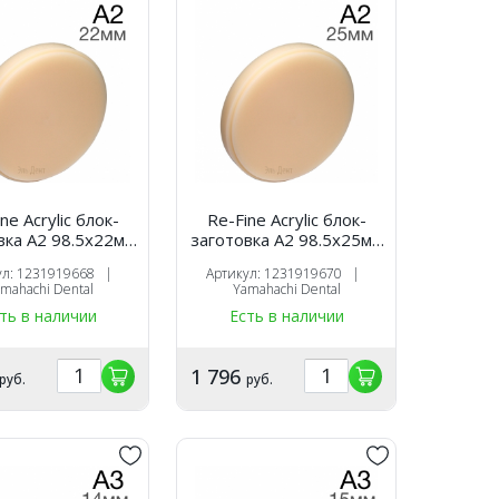
ne Acrylic блок-
Re-Fine Acrylic блок-
вка A2 98.5х22мм
заготовка A2 98.5х25мм
для CAM
для CAM
ул: 1231919668 |
Артикул: 1231919670 |
mahachi Dental
Yamahachi Dental
ть в наличии
Есть в наличии
1 796
руб.
руб.