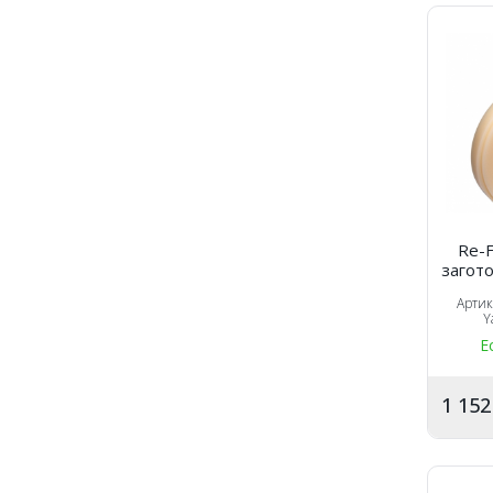
Re-F
загото
Арти
Y
Е
1 15