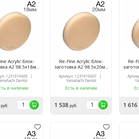
ine Acrylic блок-
Re-Fine Acrylic блок-
Re-Fi
вка A2 98.5х18мм
заготовка A2 98.5х20мм
загото
для CAM
для CAM
кул: 1231919665 |
Артикул: 1231919667 |
Артик
amahachi Dental
Yamahachi Dental
Ya
сть в наличии
Есть в наличии
Ес
3
1 538
1 616
руб.
руб.