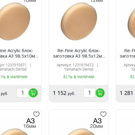
ine Acrylic блок-
Re-Fine Acrylic блок-
Re-Fi
вка A3 98.5х10мм
заготовка A3 98.5х12мм
загото
для CAM
для CAM
кул: 1231919671 |
Артикул: 1231919672 |
Артик
amahachi Dental
Yamahachi Dental
Ya
сть в наличии
Есть в наличии
Ес
2
1 152
1 281
руб.
руб.