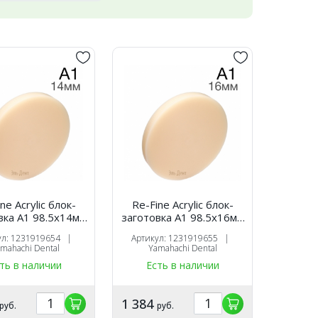
ne Acrylic блок-
Re-Fine Acrylic блок-
вка A1 98.5х14мм
заготовка A1 98.5х16мм
для CAM
для CAM
ул: 1231919654 |
Артикул: 1231919655 |
mahachi Dental
Yamahachi Dental
ть в наличии
Есть в наличии
1 384
руб.
руб.