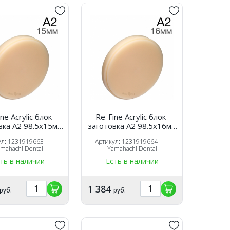
ne Acrylic блок-
Re-Fine Acrylic блок-
вка A2 98.5х15мм
заготовка A2 98.5х16мм
для CAM
для CAM
ул: 1231919663 |
Артикул: 1231919664 |
mahachi Dental
Yamahachi Dental
ть в наличии
Есть в наличии
1 384
руб.
руб.