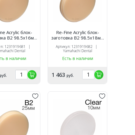
ne Acrylic блок-
Re-Fine Acrylic блок-
вка B2 98.5х16мм
заготовка B2 98.5х18мм
для CAM
для CAM
ул: 1231919681 |
Артикул: 1231919682 |
mahachi Dental
Yamahachi Dental
ть в наличии
Есть в наличии
1 463
руб.
руб.