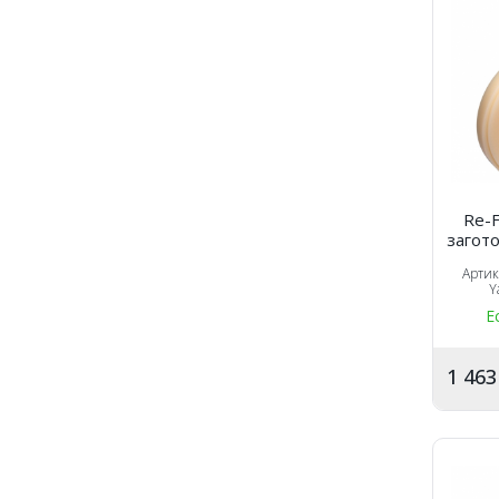
Re-F
загото
Арти
Y
Е
1 46