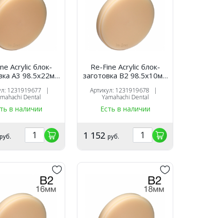
ne Acrylic блок-
Re-Fine Acrylic блок-
вка A3 98.5х22мм
заготовка B2 98.5х10мм
для CAM
для CAM
ул: 1231919677 |
Артикул: 1231919678 |
mahachi Dental
Yamahachi Dental
ть в наличии
Есть в наличии
1 152
руб.
руб.