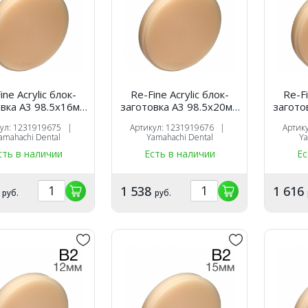
ine Acrylic блок-
Re-Fine Acrylic блок-
Re-Fi
вка A3 98.5х16мм
заготовка A3 98.5х20мм
загото
для CAM
для CAM
кул: 1231919675 |
Артикул: 1231919676 |
Артик
amahachi Dental
Yamahachi Dental
Ya
сть в наличии
Есть в наличии
Ес
4
1 538
1 616
руб.
руб.