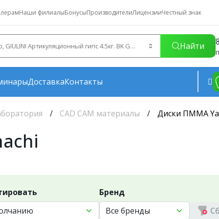
лерам
Наши филиалы
Бонусы
Производители
Лицензии
Честный знак
Найти
П
минары
Доставка
Контакты
аборатория
CAD CAM материалы
Диски ПММА Ya
achi
тировать
Бренд
С