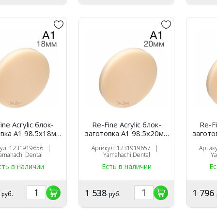
ine Acrylic блок-
Re-Fine Acrylic блок-
Re-Fi
вка A1 98.5х18мм
заготовка A1 98.5х20мм
загото
для CAM
для CAM
кул: 1231919656 |
Артикул: 1231919657 |
Артик
amahachi Dental
Yamahachi Dental
Ya
сть в наличии
Есть в наличии
Ес
3
1 538
1 796
руб.
руб.