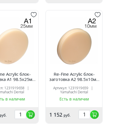
ne Acrylic блок-
Re-Fine Acrylic блок-
вка A1 98.5х25мм
заготовка A2 98.5х10мм
для CAM
для CAM
ул: 1231919658 |
Артикул: 1231919659 |
mahachi Dental
Yamahachi Dental
ть в наличии
Есть в наличии
1 152
руб.
руб.