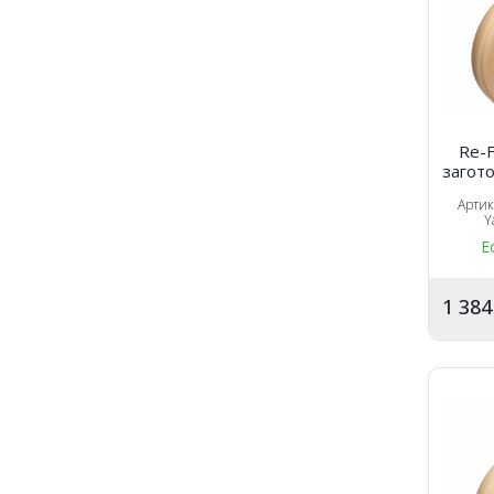
Re-F
загото
Арти
Y
Е
1 38