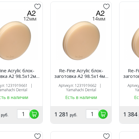
ine Acrylic блок-
Re-Fine Acrylic блок-
Re-Fi
вка A2 98.5х12мм
заготовка A2 98.5х14мм
загото
для CAM
для CAM
кул: 1231919661 |
Артикул: 1231919662 |
Артик
amahachi Dental
Yamahachi Dental
Ya
сть в наличии
Есть в наличии
Ес
2
1 281
1 384
руб.
руб.