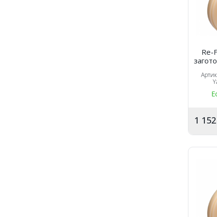
Re-F
загото
Арти
Y
Е
1 15