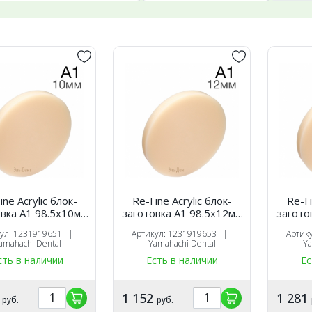
ine Acrylic блок-
Re-Fine Acrylic блок-
Re-Fi
вка A1 98.5х10мм
заготовка A1 98.5х12мм
загото
для CAM
для CAM
кул: 1231919651 |
Артикул: 1231919653 |
Артик
amahachi Dental
Yamahachi Dental
Ya
сть в наличии
Есть в наличии
Ес
2
1 152
1 281
руб.
руб.