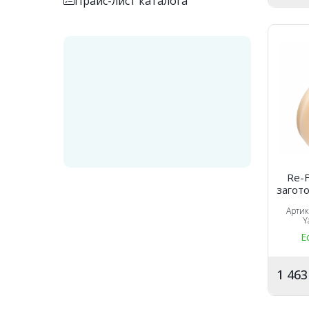
Прайс-лист каталога
Re-F
загото
Арти
Y
Е
1 46