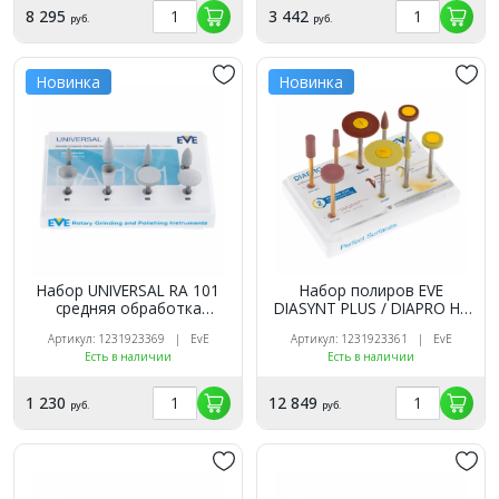
8 295
3 442
руб.
руб.
Новинка
Новинка
Набор UNIVERSAL RA 101
Набор полиров EVE
средняя обработка
DIASYNT PLUS / DIAPRO HP
керамики, благородных
360 обработка керамики (9
Артикул: 1231923369 | EvE
Артикул: 1231923361 | EvE
металлов, пластмассы (8
полиров), EVE
Есть в наличии
Есть в наличии
полиров), EVE
1 230
12 849
руб.
руб.