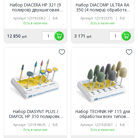
Набор DIACERA HP 321 (9
Набор DIACOMP ULTRA RA
полиров) двухшаговая
350 (4 полира) обработка
обработка оксидов
композитов, компомеров
Артикул: 1231923362 | EvE
Артикул: 1231923370 | EvE
циркония и алюминия, EVE
и мономеров, EVE
Есть в наличии
Есть в наличии
12 850
3 171
руб.
руб.
Набор DIASYNT PLUS /
Набор TECHNIK HP 115 для
DIAPOL HP 310 полировка
обработки всех типов
керамики и металлов (8
пластмасс (технические) (12
Артикул: 1231918635 | EvE
Артикул: 1231920367 | EvE
полиров)
полиров), EVE
Есть в наличии
Есть в наличии