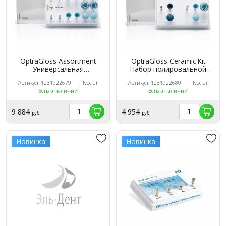
OptraGloss Assortment
OptraGloss Ceramic Kit
Универсальная
Набор полировальной
полировальная система
системы для керамики и
Артикул: 1231922679 | Ivoclar
Артикул: 1231922680 | Ivoclar
для композитов и
композитов. Ivoclar
Есть в наличии
Есть в наличии
керамики. Ivoclar
9 884
4 954
руб.
руб.
Новинка
Новинка