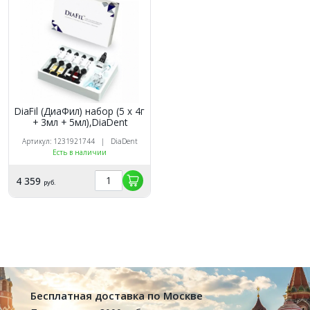
DiaFil (ДиаФил) набор (5 х 4г
+ 3мл + 5мл),DiaDent
Артикул: 1231921744 | DiaDent
Есть в наличии
4 359
руб.
Бесплатная доставка по Москве