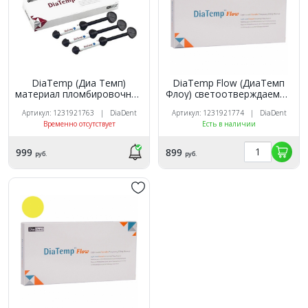
DiaTemp (Диа Темп)
DiaTemp Flow (ДиаТемп
материал пломбировочный
Флоу) светоотверждаемый
светоотверждаемый,цвет:
текучий материал низкой
Артикул: 1231921763 | DiaDent
Артикул: 1231921774 | DiaDent
желтый (3шпр*3гр)/DiaDent
вязкости , цвет: голубой
Временно отсутствует
Есть в наличии
(5шпр*1.8гр)/DiaDent
999
899
руб.
руб.