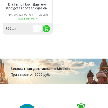
DiaTemp Flow (ДиаТемп
Флоу)светоотверждаемый
текучий материал низкой
Артикул: 1231921764 | DiaDent
вязкости , цвет: желтый
Есть в наличии
(5шпр*1.8гр)/DiaDent
899
руб.
Бесплатная доставка по Москве
При заказе от 3000 руб.