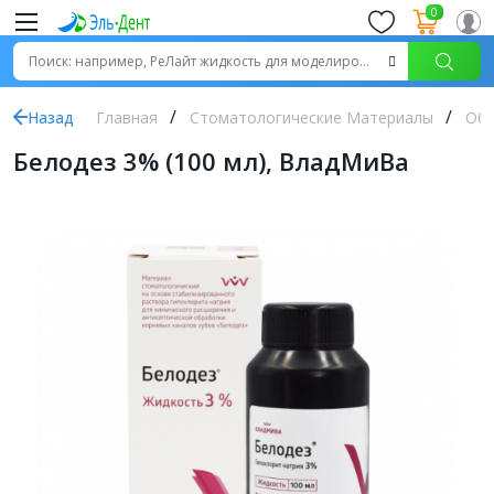
0
Назад
Главная
Стоматологические Материалы
Обр
Белодез 3% (100 мл), ВладМиВа