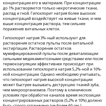
концентрации его в материале. При концентрации
до 1% растворяются только некротические ткани,
распад и гной. Гипохлорит натрия более высоких
концентраций воздействует на живые ткани, и чем
выше концентрация раствора, тем сильнее
поражение витальных клеток.
Гипохлорит натрия 3%-ный используют для
растворения остатков пульпы после витальной
экстирпации. Растворение остатков
мумифицированной пульпы после девитализации
сильными медикаментозными средствами или после
термокоагуляции эффективнее происходит
при
использовании гипохлорита натрия 5,2%-ной и 10%-
ной концентрации. Однако необходимо учитывать,
что гипохлорит натрия высокой концентрации
может быстрее вызывать деструкцию тканей зуба,
чем микроорганизмов. Поэтому в клинических
условиях при обработке каналов время экспозиции
концентрированных растворов (5,2% и 10%) должно
быть строго ограничено (не более 60 сек.).