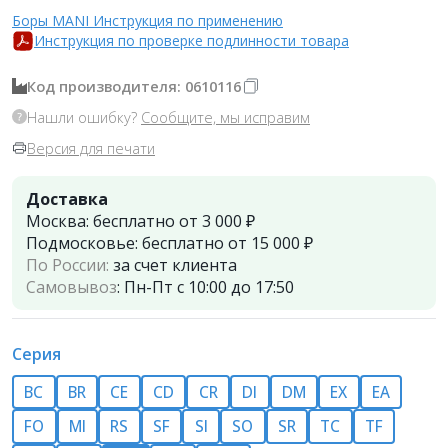
Боры MANI Инструкция по применению
Инструкция по проверке подлинности товара
Код производителя: 0610116
Нашли ошибку?
Сообщите, мы исправим
Версия для печати
Доставка
Москва:
бесплатно от 3 000 ₽
Подмосковье:
бесплатно от 15 000 ₽
По России:
за счет клиента
Самовывоз
:
Пн-Пт с 10:00 до 17:50
Серия
BC
BR
CE
CD
СR
DI
DM
EX
EA
FO
MI
RS
SF
SI
SO
SR
TC
TF