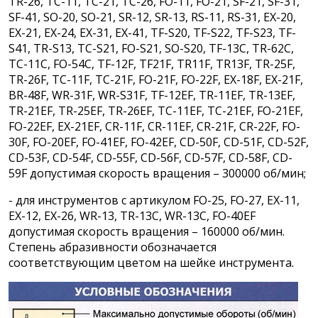
TR-26, TC-11, TC-21, TC-26, FO-11, FO-21, SF-21, SF-31,
SF-41, SO-20, SO-21, SR-12, SR-13, RS-11, RS-31, EX-20,
EX-21, EX-24, EX-31, EX-41, TF-S20, TF-S22, TF-S23, TF-
S41, TR-S13, TC-S21, FO-S21, SO-S20, TF-13C, TR-62C,
TC-11C, FO-54C, TF-12F, TF21F, TR11F, TR13F, TR-25F,
TR-26F, TC-11F, TC-21F, FO-21F, FO-22F, EX-18F, EX-21F,
BR-48F, WR-31F, WR-S31F, TF-12EF, TR-11EF, TR-13EF,
TR-21EF, TR-25EF, TR-26EF, TC-11EF, TC-21EF, FO-21EF,
FO-22EF, EX-21EF, CR-11F, CR-11EF, CR-21F, CR-22F, FO-
30F, FO-20EF, FO-41EF, FO-42EF, CD-50F, CD-51F, CD-52F,
CD-53F, CD-54F, CD-55F, CD-56F, CD-57F, CD-58F, CD-
59F допустимая скорость вращения – 300000 об/мин;
- для инструментов с артикулом FO-25, FO-27, EX-11,
EX-12, EX-26, WR-13, TR-13C, WR-13C, FO-40EF
допустимая скорость вращения – 160000 об/мин.
Степень абразивности обозначается
соответствующим цветом на шейке инструмента.