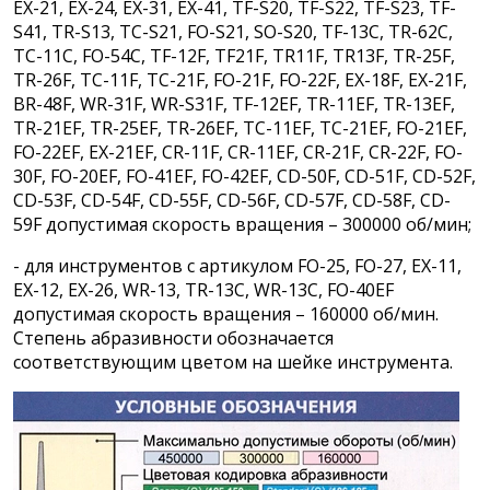
EX-21, EX-24, EX-31, EX-41, TF-S20, TF-S22, TF-S23, TF-
S41, TR-S13, TC-S21, FO-S21, SO-S20, TF-13C, TR-62C,
TC-11C, FO-54C, TF-12F, TF21F, TR11F, TR13F, TR-25F,
TR-26F, TC-11F, TC-21F, FO-21F, FO-22F, EX-18F, EX-21F,
BR-48F, WR-31F, WR-S31F, TF-12EF, TR-11EF, TR-13EF,
TR-21EF, TR-25EF, TR-26EF, TC-11EF, TC-21EF, FO-21EF,
FO-22EF, EX-21EF, CR-11F, CR-11EF, CR-21F, CR-22F, FO-
30F, FO-20EF, FO-41EF, FO-42EF, CD-50F, CD-51F, CD-52F,
CD-53F, CD-54F, CD-55F, CD-56F, CD-57F, CD-58F, CD-
59F допустимая скорость вращения – 300000 об/мин;
- для инструментов с артикулом FO-25, FO-27, EX-11,
EX-12, EX-26, WR-13, TR-13C, WR-13C, FO-40EF
допустимая скорость вращения – 160000 об/мин.
Степень абразивности обозначается
соответствующим цветом на шейке инструмента.