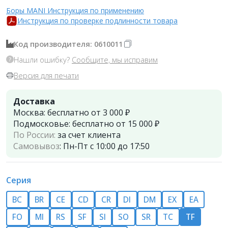
Боры MANI Инструкция по применению
Инструкция по проверке подлинности товара
Код производителя: 0610011
Нашли ошибку?
Сообщите, мы исправим
Версия для печати
Доставка
Москва:
бесплатно от 3 000 ₽
Подмосковье:
бесплатно от 15 000 ₽
По России:
за счет клиента
Самовывоз
:
Пн-Пт с 10:00 до 17:50
Серия
BC
BR
CE
CD
СR
DI
DM
EX
EA
FO
MI
RS
SF
SI
SO
SR
TC
TF