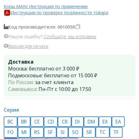
Боры MANI Инструкция по применению
Инструкция по проверке подлинности товара
Код производителя: 0610058
Нашли ошибку?
Сообщите, мы исправим
Версия для печати
Доставка
Москва:
бесплатно от 3 000 ₽
Подмосковье:
бесплатно от 15 000 ₽
По России:
за счет клиента
Самовывоз
:
Пн-Пт с 10:00 до 17:50
Серия
BC
BR
CE
CD
СR
DI
DM
EX
EA
FO
MI
RS
SF
SI
SO
SR
TC
TF