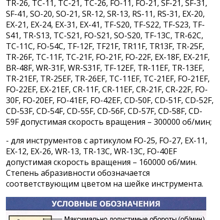
TR-26, TC-11, TC-21, TC-26, FO-11, FO-21, SF-21, SF-31,
SF-41, SO-20, SO-21, SR-12, SR-13, RS-11, RS-31, EX-20,
EX-21, EX-24, EX-31, EX-41, TF-S20, TF-S22, TF-S23, TF-
S41, TR-S13, TC-S21, FO-S21, SO-S20, TF-13C, TR-62C,
TC-11C, FO-54C, TF-12F, TF21F, TR11F, TR13F, TR-25F,
TR-26F, TC-11F, TC-21F, FO-21F, FO-22F, EX-18F, EX-21F,
BR-48F, WR-31F, WR-S31F, TF-12EF, TR-11EF, TR-13EF,
TR-21EF, TR-25EF, TR-26EF, TC-11EF, TC-21EF, FO-21EF,
FO-22EF, EX-21EF, CR-11F, CR-11EF, CR-21F, CR-22F, FO-
30F, FO-20EF, FO-41EF, FO-42EF, CD-50F, CD-51F, CD-52F,
CD-53F, CD-54F, CD-55F, CD-56F, CD-57F, CD-58F, CD-
59F допустимая скорость вращения – 300000 об/мин;
- для инструментов с артикулом FO-25, FO-27, EX-11,
EX-12, EX-26, WR-13, TR-13C, WR-13C, FO-40EF
допустимая скорость вращения – 160000 об/мин.
Степень абразивности обозначается
соответствующим цветом на шейке инструмента.