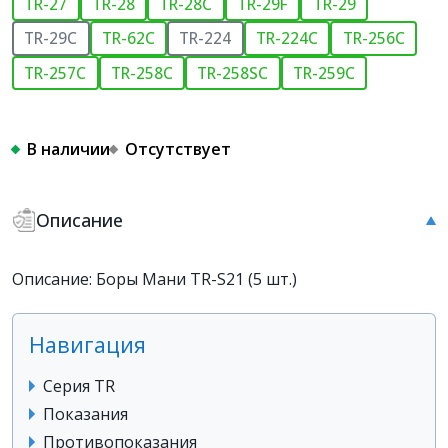
TR-27
TR-28
TR-28C
TR-29F
TR-29
TR-29C
TR-62C
TR-224
TR-224C
TR-256C
TR-257C
TR-258C
TR-258SC
TR-259C
В наличии
Отсутствует
Описание
Описание: Боры Мани TR-S21 (5 шт.)
Навигация
Серия TR
Показания
Противопоказания