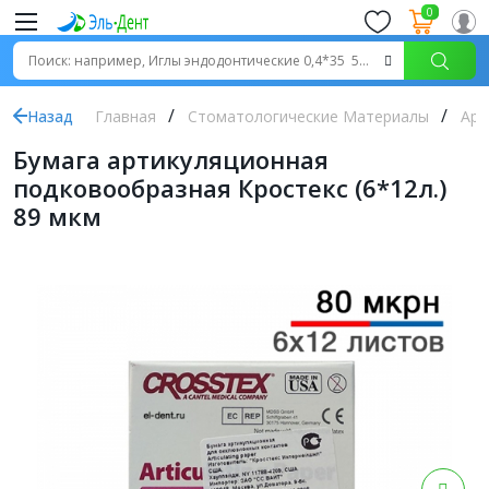
0
Назад
Главная
Стоматологические Материалы
Арт
Бумага артикуляционная
подковообразная Кростекс (6*12л.)
89 мкм