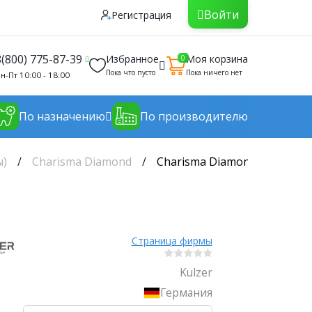
Войти
Регистрация
8(800) 775-87-39
Избранное
Моя корзина
0
Пока что пусто
Пока ничего нет
н-Пт 10:00 - 18:00
По назначению
По производителю
ы)
Charisma Diamond
Charisma Diamond Syr оттено
Страница фирмы
Kulzer
Германия