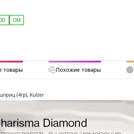
OD
OM
е товары
Похожие товары
приц (4гр), Kulzer