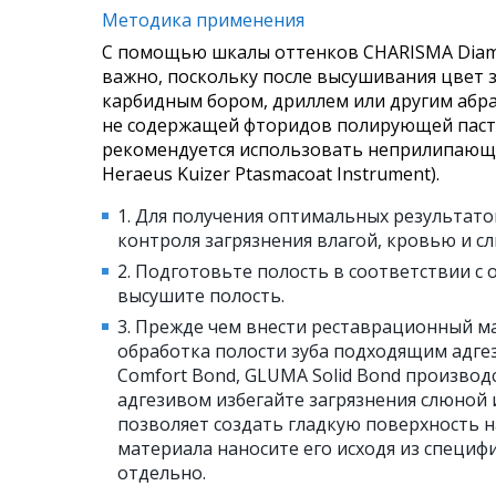
Методика применения
С помощью шкалы оттенков CHARISMA Diam
важно, поскольку после высушивания цвет з
карбидным бором, дриллем или другим абра
не содержащей фторидов полирующей пасто
рекомендуется использовать неприлипающи
Heraeus Kuizer Ptasmacoat Instrument).
1. Для получения оптимальных результато
контроля загрязнения влагой, кровью и с
2. Подготовьте полость в соответствии 
высушите полость.
3. Прежде чем внести реставрационный м
обработка полости зуба подходящим адгез
Comfort Bond, GLUMA Solid Bond производс
адгезивом избегайте загрязнения слюной
позволяет создать гладкую поверхность н
материала наносите его исходя из специф
отдельно.