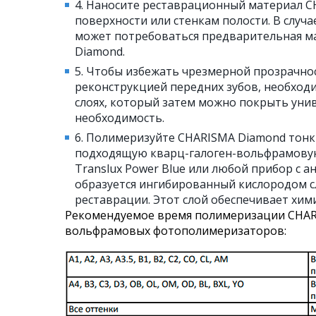
4. Наносите реставрационный материал C
поверхности или стенкам полости. В слу
может потребоваться предварительная м
Diamond.
5. Чтобы избежать чрезмерной прозрачнос
реконструкцией передних зубов, необход
слоях, который затем можно покрыть уни
необходимость.
6. Полимеризуйте CHARISMA Diamond тонки
подходящую кварц-галоген-вольфрамовую
Translux Power Blue или любой прибор с 
образуется ингибированный кислородом сл
реставрации. Этот слой обеспечивает хи
Рекомендуемое время полимеризации CHARI
вольфрамовых фотополимеризаторов: