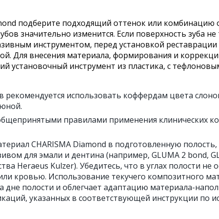
ond подберите подходящий оттенок или комбинацию о
убов значительно изменится. Если поверхность зуба н
зивным инструментом, перед установкой реставрации 
й. Для внесения материала, формирования и коррекци
й установочный инструмент из пластика, с тефлоновым
в рекомендуется использовать коффердам цвета слонов
люной.
с общепринятыми правилами применения клинических ко
атериал CHARISMA Diamond в подготовленную полость,
ивом для эмали и дентина (например, GLUMA 2 bond, GL
тва Heraeus Kulzer). Убедитесь, что в углах полости не
 или кровью. Использование текучего композитного мат
а дне полости и облегчает адаптацию материала-напол
икаций, указанных в соответствующей инструкции по и