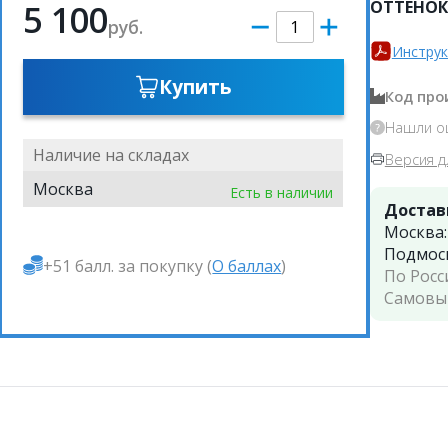
ОТТЕНОК
5 100
руб.
Инструк
Купить
Код про
Нашли о
Наличие на складах
Версия д
Москва
Есть в наличии
Достав
Москва
Подмос
+51 балл. за покупку (
О баллах
)
По Росс
Самовы