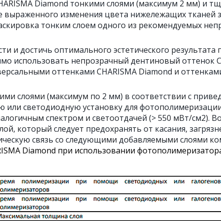
HARISMA Diamond тонкими слоями (максимум 2 мм) и тщ
чае выраженного изменения цвета нижележащих тканей 
аскировка тонким слоем одного из рекомендуемых не
ти и достичь оптимального эстетического результата п
имо использовать непрозрачный дентиновый оттенок C
версальными оттенками CHARISMA Diamond и оттенками
ми слоями (максимум по 2 мм) в соответствии с приве
 или светодиодную установку для фотополимеризации,
аналогичным спектром и светоотдачей (> 550 мВт/см2). 
ой, который следует предохранять от касания, загрязн
мическую связь со следующими добавляемыми слоями ко
SMA Diamond при использовании фотополимеризатора T