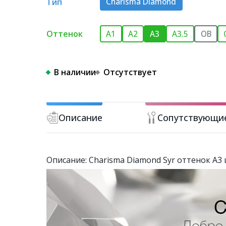
Тип
Charisma Diamond
Оттенок
A1
A2
A3
A3.5
OB
В наличии
Отсутствует
Описание
Сопутствующи
Описание: Charisma Diamond Syr оттенок A3 ш