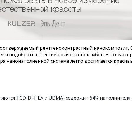
тоотверждаемый рентгеноконтрастный нанокомпозит. 
ляя подобрать естественный оттенок зубов. Этот мате
аря нанонаполненной системе легко достигается краси
ляются TCD-Di-HEA и UDMA (содержит 64% наполнителя