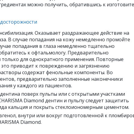
редиентах можно получить, обратившись к изготовит
едосторожности
енсибилизация. Оказывает раздражающее действие на
лаза. В случае попадания на кожу немедленно промойте
лучае попадания в глаза немедленно тщательно
обратитесь к офтальмологу. Предварительно
 только для однократного применения. Повторные
 это приводит к повреждению и загрязнению
растворы содержат фенольные компоненты. Во
иентов, предварительно заполненные наконечники
ания у каждого из пациентов.
м дентина поверх пульпы или с открытыми участками
HARISMA Diamond дентин и пульпу следует защитить
ида кальция и покрыть стеклоиономерным цементом.
вгенол, внутри или вокруг подготовленной к пломбиро
ARISMA Diamond.