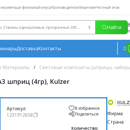
лерам
Наши филиалы
Бонусы
Производители
Лицензии
Честный знак
Найти
П
минары
Доставка
Контакты
е Материалы
Световые композиты (шприцы, набор
3 шприц (4гр), Kulzer
Артикул:
В избранное
Фирма
Поделиться
1231912658
Страна:
Количество: