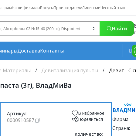
лерам
Наши филиалы
Бонусы
Производители
Лицензии
Честный знак
Найти
П
минары
Доставка
Контакты
е Материалы
Девитализация пульпы
Девит - С 
паста (3г), ВладМиВа
Артикул:
В избранное
Фирма
Поделиться
0000910587
Страна:
Количество: