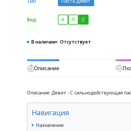
Тип
Паста Девит
Вид
А
П
С
В наличии
Отсутствует
Описание
По
Описание: Девит - С сильнодействующая пас
Навигация
Назначение