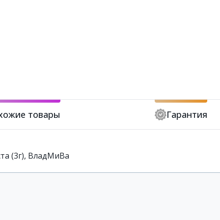
хожие товары
Гарантия
та (3г), ВладМиВа