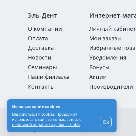
Эль-Дент
Интернет-маг
О компании
Личный кабинет
Оплата
Мои заказы
Доставка
Избранные тов
Новости
Уведомления
Семинары
Бонусы
Наши филиалы
Акции
Контакты
Производители
Использование cookies
Мы используем cookies. Продолжая
© Компания «Эль-Дент», 2003-2026
использовать сайт, вы соглашаетесь с
Ок
Цены на сайте не являются публичной офертой
политикой обработки файлов cookie
.
Разработка сайта -
Moscow Dynamics