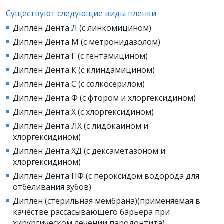
Существуют следующие виды пленки
Диплен Дента Л (с линкомицином)
Диплен Дента М (с метронидазолом)
Диплен Дента Г (с гентамицином)
Диплен Дента К (с клиндамицином)
Диплен Дента С (с солкосерилом)
Диплен Дента Ф (с фтором и хлоргексидином)
Диплен Дента Х (с хлоргексидином)
Диплен Дента ЛХ (с лидокаином и
хлоргексидином)
Диплен Дента ХД (с дексаметазоном и
хлоргексидином)
Диплен Дента ПФ (с пероксидом водорода для
отбеливания зубов)
Диплен (стерильная мембрана)(применяемая в
качестве рассасывающего барьера при
хирургическом лечении пародонтита).