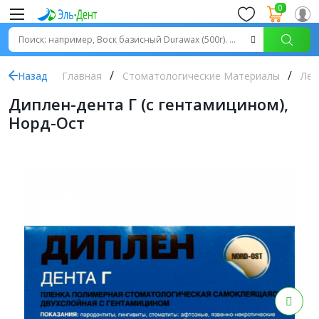
0
Назад
Главная
Стоматологические Материалы
Леч
Диплен-дента Г (с гентамицином),
Норд-Ост