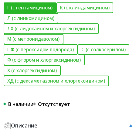
Г (с гентамицином)
К (с клиндамицином)
Л (с линкомицином)
ЛХ (с лидокаином и хлоргексидином)
М (с метронидазолом)
ПФ (с пероксидом водорода)
С (с солкосерилом)
Ф (с фтором и хлоргексидином)
Х (с хлоргексидином)
ХД (с дексаметазоном и хлоргексидином)
В наличии
Отсутствует
Описание