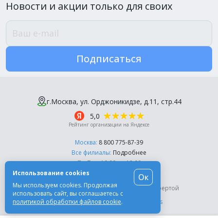
Новости и акции только для своих
Подписаться
г.Москва, ул. Орджоникидзе, д.11, стр.44
5,0
Рейтинг организации на Яндексе
Москва:
8 800 775-87-39
Все филиалы:
Подробнее
Пн-Пт, с 10:00 до 18:00
Использование cookies
Ок
© Компания «Эль-Дент», 2003-2026
Мы используем cookies. Продолжая
Цены на сайте не являются публичной офертой
использовать сайт, вы соглашаетесь с
политикой обработки файлов cookie
.
Разработка сайта -
Moscow Dynamics