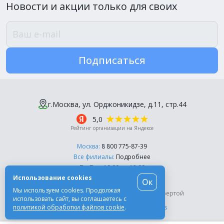
Новости и акции только для своих
Подписаться
г.Москва, ул. Орджоникидзе, д.11, стр.44
5,0
Рейтинг организации на Яндексе
Москва:
8 800 775-87-39
Все филиалы:
Подробнее
Пн-Пт, с 10:00 до 18:00
Использование cookies
Ок
© Компания «Эль-Дент», 2003-2026
Мы используем cookies. Продолжая
Цены на сайте не являются публичной офертой
использовать сайт, вы соглашаетесь с
политикой обработки файлов cookie
.
Разработка сайта -
Moscow Dynamics