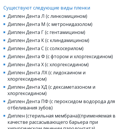
Существуют следующие виды пленки
Диплен Дента Л (с линкомицином)
Диплен Дента М (с метронидазолом)
Диплен Дента Г (с гентамицином)
Диплен Дента К (с клиндамицином)
Диплен Дента С (с солкосерилом)
Диплен Дента Ф (с фтором и хлоргексидином)
Диплен Дента Х (с хлоргексидином)
Диплен Дента ЛХ (с лидокаином и
хлоргексидином)
Диплен Дента ХД (с дексаметазоном и
хлоргексидином)
Диплен Дента ПФ (с пероксидом водорода для
отбеливания зубов)
Диплен (стерильная мембрана)(применяемая в
качестве рассасывающего барьера при
хирургическом лечении пародонтита).