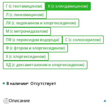
Г (с гентамицином)
К (с клиндамицином)
Л (с линкомицином)
ЛХ (с лидокаином и хлоргексидином)
М (с метронидазолом)
ПФ (с пероксидом водорода)
С (с солкосерилом)
Ф (с фтором и хлоргексидином)
Х (с хлоргексидином)
ХД (с дексаметазоном и хлоргексидином)
В наличии
Отсутствует
Описание