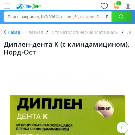
0
Назад
Главная
Стоматологические Материалы
Леч
Диплен-дента К (с клиндамицином),
Норд-Ост