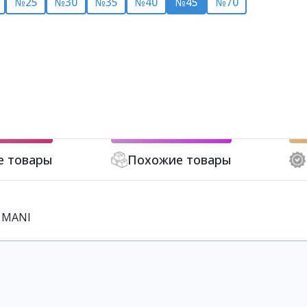
№25
№30
№35
№40
№45
№70
е товары
Похожие товары
, MANI