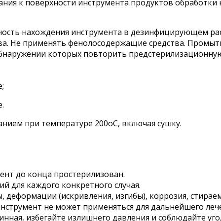
ания к поверхности инструмента продуктов обработки к
ость нахождения инструмента в дезинфицирующем ра
а. Не применять фенолосодержащие средства. Промыт
 обнаружении которых повторить предстерилизационную
;
.
нием при температуре 200оС, включая сушку.
ент до конца простерилизован.
й для каждого конкретного случая.
, деформации (искривления, изгибы), коррозия, стирае
инструмент не может применяться для дальнейшего леч
линная, избегайте излишнего давления и соблюдайте уг