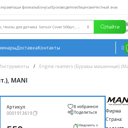
лерам
Наши филиалы
Бонусы
Производители
Лицензии
Честный знак
Найти
П
минары
Доставка
Контакты
Инструменты
Engine reamers (Буравы машинные) (Ma
т.), MANI
Артикул:
В избранное
Фирма
Поделиться
0001913619
Страна:
Уведомить о