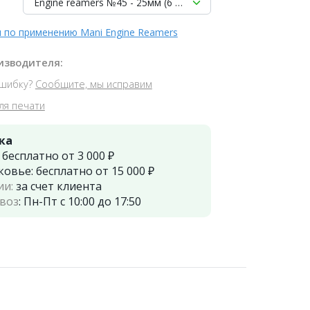
Engine reamers №45 - 25мм (6 шт.), MANI
 по применению Mani Engine Reamers
изводителя:
шибку?
Сообщите, мы исправим
ля печати
ка
:
бесплатно от 3 000 ₽
ковье:
бесплатно от 15 000 ₽
ии:
за счет клиента
воз
:
Пн-Пт с 10:00 до 17:50