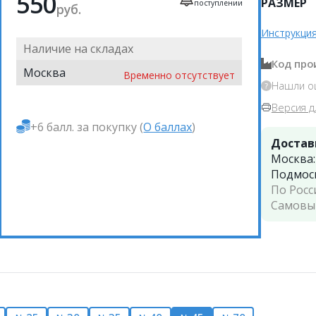
550
РАЗМЕР
поступлении
руб.
Инструкция
Наличие на складах
Код про
Москва
Временно отсутствует
Нашли о
Версия д
+6 балл. за покупку (
О баллах
)
Достав
Москва
Подмос
По Росс
Самовы