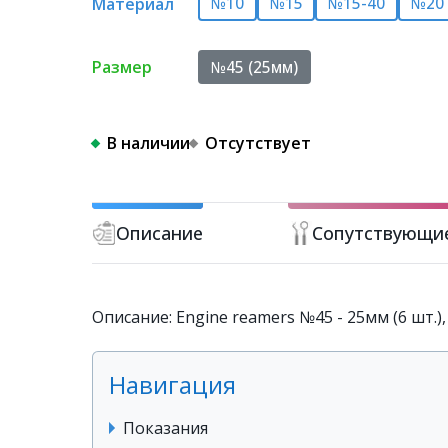
Материал
№10
№15
№15-40
№20
Размер
№45 (25мм)
В наличии
Отсутствует
Описание
Сопутствующи
Описание: Engine reamers №45 - 25мм (6 шт.)
Навигация
Показания