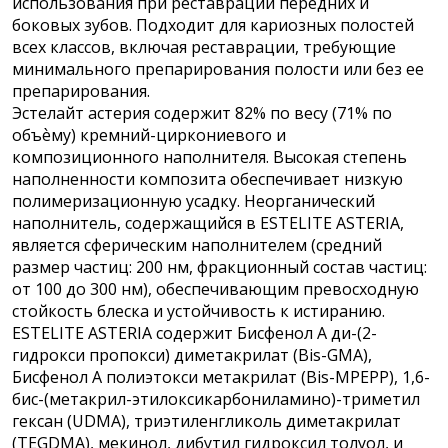
использования при реставрации передних и
боковых зубов. Подходит для кариозных полостей
всех классов, включая реставрации, требующие
минимального препарирования полости или без ее
препарирования.
Эстелайт астерия содержит 82% по весу (71% по
объѐму) кремний-циркониевого и
композиционного наполнителя. Высокая степень
наполненности композита обеспечивает низкую
полимеризационную усадку. Неорганический
наполнитель, содержащийся в ESTELITE ASTERIA,
является сферическим наполнителем (средний
размер частиц: 200 нм, фракционный состав частиц:
от 100 до 300 нм), обеспечивающим превосходную
стойкость блеска и устойчивость к истиранию.
ESTELITE ASTERIA содержит Бисфенол А ди-(2-
гидрокси пропокси) диметакрилат (Bis-GMA),
Бисфенол A полиэтокси метакрилат (Bis-MPEPP), 1,6-
бис-(метакрил-этилоксикарбониламино)-триметил
гексан (UDMA), триэтиленгликоль диметакрилат
(TEGDMA), мекинол, дибутил гидроксил толуол, и