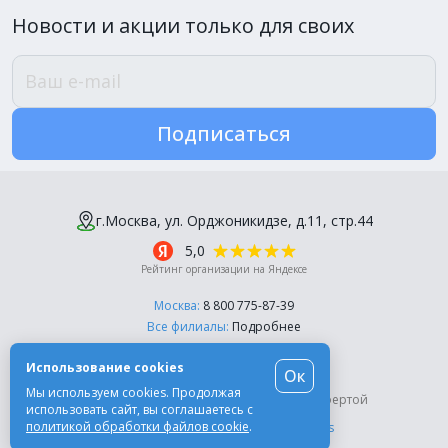
Новости и акции только для своих
Подписаться
г.Москва, ул. Орджоникидзе, д.11, стр.44
5,0
Рейтинг организации на Яндексе
Москва:
8 800 775-87-39
Все филиалы:
Подробнее
Пн-Пт, с 10:00 до 18:00
Использование cookies
Ок
© Компания «Эль-Дент», 2003-2026
Мы используем cookies. Продолжая
Цены на сайте не являются публичной офертой
использовать сайт, вы соглашаетесь с
политикой обработки файлов cookie
.
Разработка сайта -
Moscow Dynamics