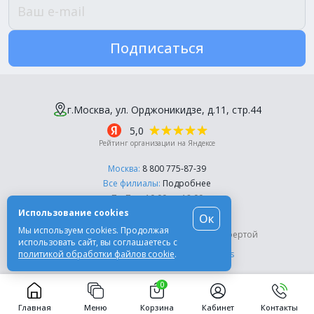
Подписаться
г.Москва, ул. Орджоникидзе, д.11, стр.44
5,0
Рейтинг организации на Яндексе
Москва:
8 800 775-87-39
Все филиалы:
Подробнее
Пн-Пт, с 10:00 до 18:00
Использование cookies
Ок
© Компания «Эль-Дент», 2003-2026
Мы используем cookies. Продолжая
Цены на сайте не являются публичной офертой
использовать сайт, вы соглашаетесь с
политикой обработки файлов cookie
.
Разработка сайта -
Moscow Dynamics
0
Главная
Меню
Корзина
Кабинет
Контакты