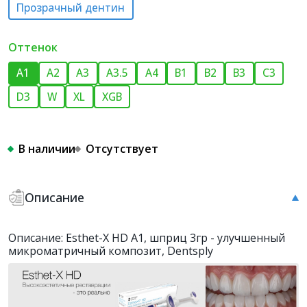
Прозрачный дентин
Оттенок
A1
A2
A3
A3.5
A4
B1
B2
B3
C3
D3
W
XL
XGB
В наличии
Отсутствует
Описание
Описание: Esthet-X HD A1, шприц 3гр - улучшенный
микроматричный композит, Dentsply