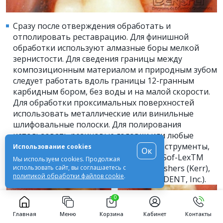
Сразу после отверждения обработать и
отполировать реставрацию. Для финишной
обработки используют алмазные боры мелкой
зернистости. Для сведения границы между
композиционным материалом и природным зубом
следует работать вдоль границы 12-гранным
карбидным бором, без воды и на малой скорости.
Для обработки проксимальных поверхностей
использовать металлические или винильные
шлифовальные полоски. Для полирования
использовать резиновые головки или любые
другие подходящие полировочные инструменты,
Использование cookies
Ок
такие как PoGoTM (DENTSPLY/Caulk), Sof-LexTM
Мы используем cookies. Продолжая
(3M ESPE), Identoflex® HiLuster Dia Polishers (Kerr),
использовать сайт, вы соглашаетесь с
политикой обработки файлов cookie
.
или D-FINETM Hybrid Diamond (COSMEDENT, Inc.).
0
Главная
Меню
Корзина
Кабинет
Контакты