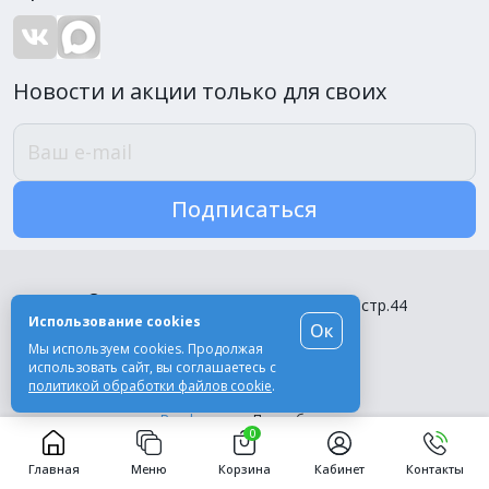
Новости и акции только для своих
Подписаться
г.Москва, ул. Орджоникидзе, д.11, стр.44
Использование cookies
Ок
5,0
Мы используем cookies. Продолжая
Рейтинг организации на Яндексе
использовать сайт, вы соглашаетесь с
политикой обработки файлов cookie
.
Москва:
8 800 775-87-39
Все филиалы:
Подробнее
0
Пн-Пт, с 10:00 до 18:00
Главная
Меню
Корзина
Кабинет
Контакты
© Компания «Эль-Дент», 2003-2026