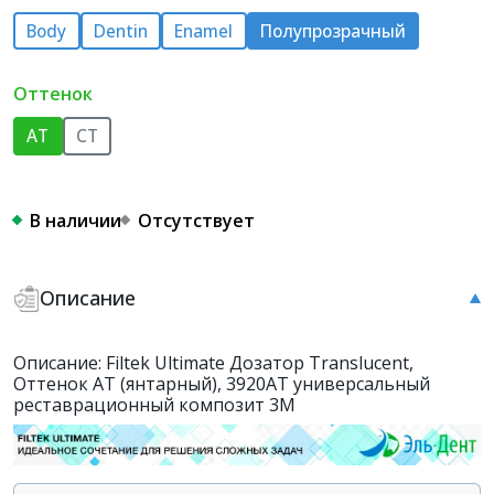
Body
Dentin
Enamel
Полупрозрачный
Оттенок
AT
CT
В наличии
Отсутствует
Описание
Описание: Filtek Ultimate Дозатор Translucent,
Оттенок AT (янтарный), 3920AT универсальный
реставрационный композит 3M