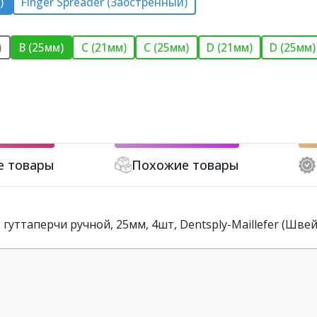
)
Finger Spreader (Заостренный)
)
B (25мм)
C (21мм)
C (25мм)
D (21мм)
D (25мм)
е товары
Похожие товары
гуттаперчи ручной, 25мм, 4шт, Dentsply-Maillefer (Шве