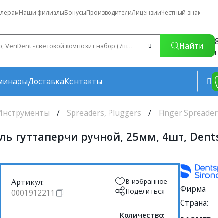
лерам
Наши филиалы
Бонусы
Производители
Лицензии
Честный знак
Найти
П
минары
Доставка
Контакты
Инструменты
Spreaders, Pluggers
Finger Spreader
ль гуттаперчи ручной, 25мм, 4шт, Dents
Артикул:
В избранное
Фирма
Поделиться
0001912211
Страна:
Количество: