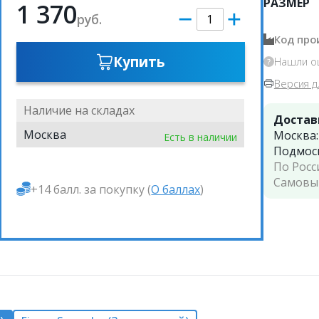
РАЗМЕР
1 370
руб.
Код про
Купить
Нашли о
Версия д
Наличие на складах
Достав
Москва
Москва
Есть в наличии
Подмос
По Росс
Самовы
+14 балл. за покупку (
О баллах
)