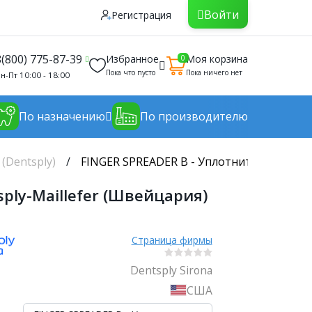
Войти
Регистрация
8(800) 775-87-39
Избранное
Моя корзина
0
Пока что пусто
Пока ничего нет
н-Пт 10:00 - 18:00
По назначению
По производителю
 (Dentsply)
FINGER SPREADER В - Уплотнитель гуттапе
ply-Maillefer (Швейцария)
Страница фирмы
Dentsply Sirona
США