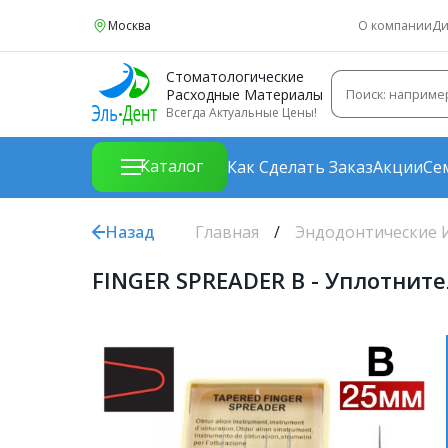
Москва
О компании
Ди
Стоматологические
Расходные Материалы
Всегда Актуальные Цены!
Каталог
Как Сделать Заказ
Акции
Се
Назад
Главная
Эндодонтические 
FINGER SPREADER В - Уплотните