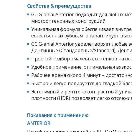
Свойства & преимущества
GC G-anial Anterior подходит для любых 
многооттеночных конструкций
Уникальная формула обеспечивает внутр
естественных зубов,
что гарантирует выс
GC G-anial Anterior удовлетворяет любые 
Дентинные (Стандартные/Standard); Денти
Простой подбор эмалевых оттенков на ос
Удобное применение: оптимальная вязко
Рабочее время около 4 минут – достаточн
Быстро и легко полируется до гладкой бл
Эстетичный и рентгеноконтрастный: уник
плотности (HDR) позволяет легко отслеж
Показания к применению
ANTERIOR
Пломбирование полостей по III, IV и V классу