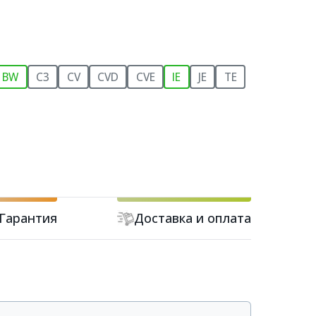
BW
C3
CV
CVD
CVE
IE
JE
TE
Гарантия
Доставка и оплата