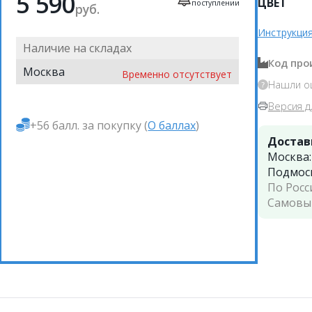
5 590
ЦВЕТ
поступлении
руб.
Инструкция
Наличие на складах
Код про
Москва
Временно отсутствует
Нашли о
Версия д
+56 балл. за покупку (
О баллах
)
Достав
Москва
Подмос
По Росс
Самовы