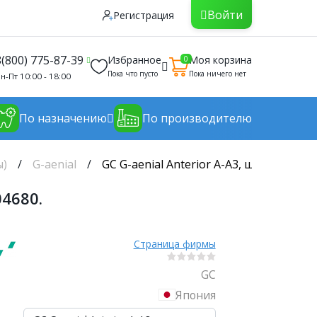
Войти
Регистрация
8(800) 775-87-39
Избранное
Моя корзина
0
Пока что пусто
Пока ничего нет
н-Пт 10:00 - 18:00
По назначению
По производителю
ы)
G-aenial
GC G-aenial Anterior A-A3, шприц (4.7г
04680.
Страница фирмы
GC
Япония