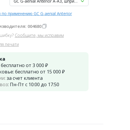
GC G-aenial Anterior A-A3, шприц (4.7гр), композит для рес
 по применению GC G-aenial Anterior
изводителя: 004680
шибку?
Сообщите, мы исправим
ля печати
ка
:
бесплатно от 3 000 ₽
ковье:
бесплатно от 15 000 ₽
ии:
за счет клиента
воз
:
Пн-Пт с 10:00 до 17:50