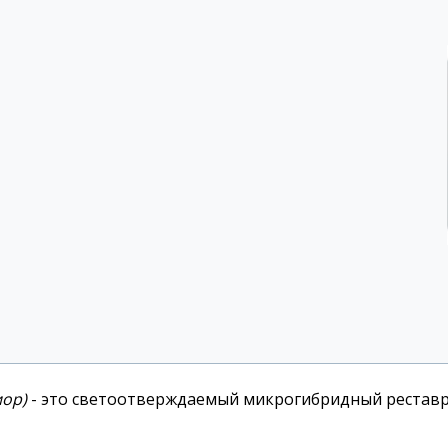
иор)
- это светоотверждаемый микрогибридный рестав