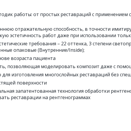
методик работы: от простых реставраций с применением
еннюю отражательную способность, в точности имити
окую эстетичность работ даже при использовании толь
эстетические требования – 22 оттенка, 3 степени свето
нные опаковые (Внутренние/Inside);
нове возраста пациента
сть, позволяющая моделировать композит даже с помо
о для изготовления многослойных реставраций без спе
естящей поверхности
альная запатентованная технология обработки рентге
ивать реставрации на рентгенограммах
.