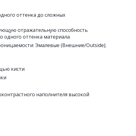
 одного оттенка до сложных
рующую отражательную способность
ко одного оттенка материала
проницаемости: Эмалевые (Внешние/Outside);
щью кисти
шки
ноконтрастного наполнителя высокой