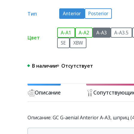
Тип
Anterior
Posterior
A-A1
A-A2
A-A3
A-A3.5
Цвет
SE
XBW
В наличии
Отсутствует
Описание
Сопутствующи
Описание: GC G-aenial Anterior A-A3, шприц (