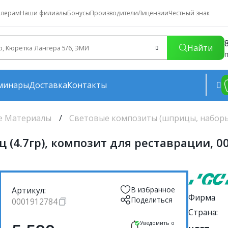
лерам
Наши филиалы
Бонусы
Производители
Лицензии
Честный знак
Найти
П
минары
Доставка
Контакты
е Материалы
Световые композиты (шприцы, набор
иц (4.7гр), композит для реставрации, 0
Артикул:
В избранное
Фирма
Поделиться
0001912784
Страна:
Уведомить о