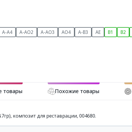
A-A4
A-AO2
A-AO3
AО4
A-B3
AE
B1
B2
е товары
Похожие товары
4.7гр), композит для реставрации, 004680.