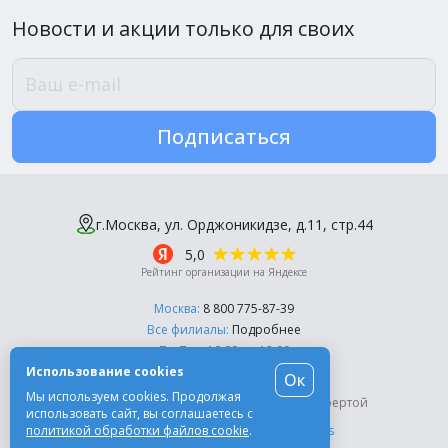
Новости и акции только для своих
Подписаться
г.Москва, ул. Орджоникидзе, д.11, стр.44
5,0
Рейтинг организации на Яндексе
Москва:
8 800 775-87-39
Все филиалы:
Подробнее
Пн-Пт, с 10:00 до 18:00
Использование cookies
Ок
© Компания «Эль-Дент», 2003-2026
Мы используем cookies. Продолжая
Цены на сайте не являются публичной офертой
использовать сайт, вы соглашаетесь с
политикой обработки файлов cookie
.
Разработка сайта -
Moscow Dynamics