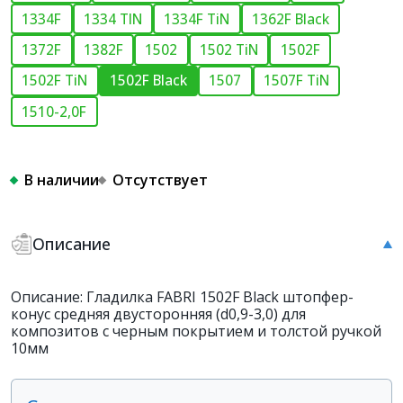
1334F
1334 TIN
1334F TiN
1362F Black
1372F
1382F
1502
1502 TiN
1502F
1502F TiN
1502F Black
1507
1507F TiN
1510-2,0F
В наличии
Отсутствует
Описание
Описание: Гладилка FABRI 1502F Black штопфер-
конус средняя двусторонняя (d0,9-3,0) для
композитов с черным покрытием и толстой ручкой
10мм