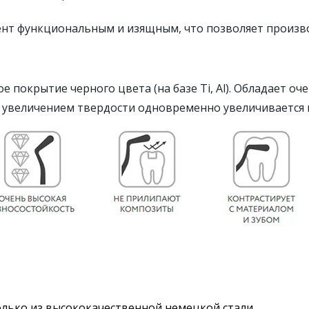
ент функциональным и изящным, что позволяет произв
покрытие черного цвета (на базе Ti, Al). Обладает оч
 с увеличением твердости одновременно увеличивается 
лько из высококачественной немецкой стали.