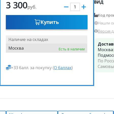
3 300
ВИД
руб.
Код про
Купить
Нашли о
Версия д
Наличие на складах
Достав
Москва
Есть в наличии
Москва
Подмос
По Росс
Самовы
+33 балл. за покупку (
О баллах
)