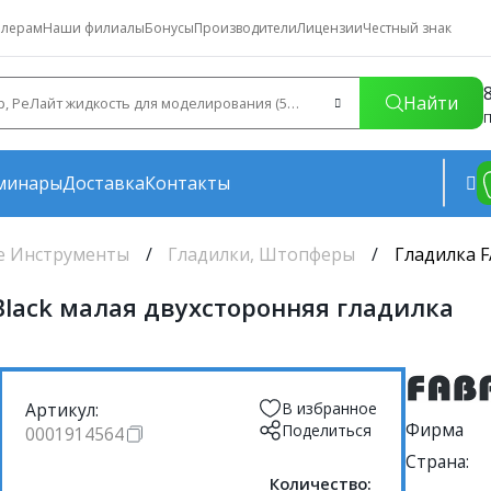
лерам
Наши филиалы
Бонусы
Производители
Лицензии
Честный знак
Найти
П
минары
Доставка
Контакты
е Инструменты
Гладилки, Штопферы
Гладилка F
Black малая двухсторонняя гладилка
Артикул:
В избранное
Фирма
Поделиться
0001914564
Страна:
Количество: