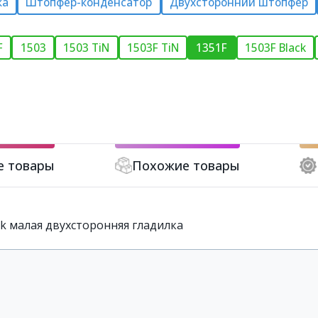
ка
Штопфер-конденсатор
Двухсторонний штопфер
F
1503
1503 TiN
1503F TiN
1351F
1503F Black
е товары
Похожие товары
ck малая двухсторонняя гладилка