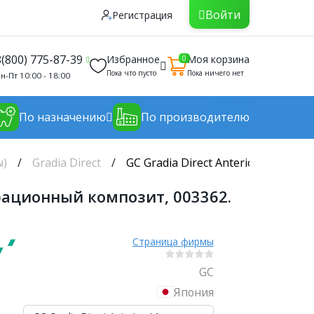
Войти
Регистрация
8(800) 775-87-39
Избранное
Моя корзина
0
Пока что пусто
Пока ничего нет
н-Пт 10:00 - 18:00
По назначению
По производителю
ы)
Gradia Direct
GC Gradia Direct Anterior A1, ш
врационный композит, 003362.
Страница фирмы
GC
Япония