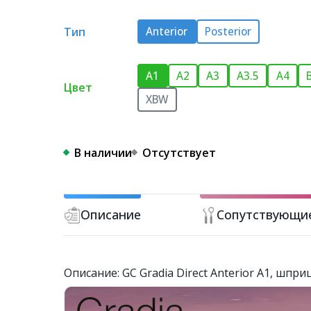
Тип
Anterior
Posterior
A1
A2
A3
A3.5
A4
Цвет
XBW
В наличии
Отсутствует
Описание
Сопутствующи
Описание: GC Gradia Direct Anterior A1, шп