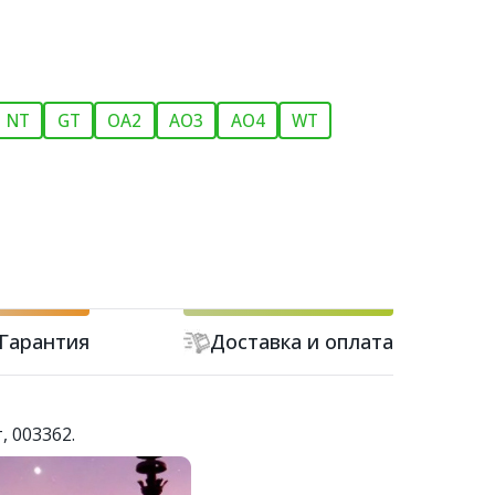
NT
GT
OA2
AO3
AO4
WT
Гарантия
Доставка и оплата
, 003362.