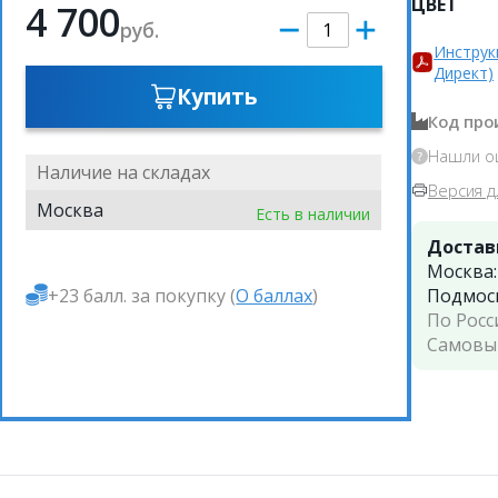
ЦВЕТ
4 700
руб.
Инструк
Директ)
Купить
Код про
Нашли о
Наличие на складах
Версия д
Москва
Есть в наличии
Достав
Москва
+23 балл. за покупку (
О баллах
)
Подмос
По Росс
Самовы