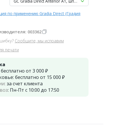
GC Gradia Direct Anterior A1, шприц (4гр), светоотвержда
ция по применению Gradia Direct (Градия
изводителя: 003362
шибку?
Сообщите, мы исправим
ля печати
ка
:
бесплатно от 3 000 ₽
ковье:
бесплатно от 15 000 ₽
ии:
за счет клиента
воз
:
Пн-Пт с 10:00 до 17:50