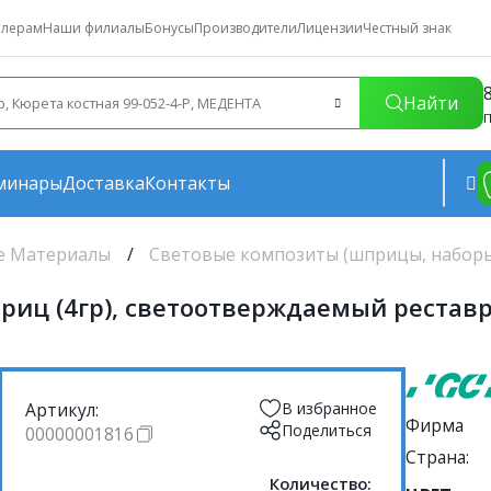
лерам
Наши филиалы
Бонусы
Производители
Лицензии
Честный знак
Найти
П
минары
Доставка
Контакты
е Материалы
Световые композиты (шприцы, набор
 шприц (4гр), светоотверждаемый реста
Артикул:
В избранное
Фирма
Поделиться
00000001816
Страна:
Количество: