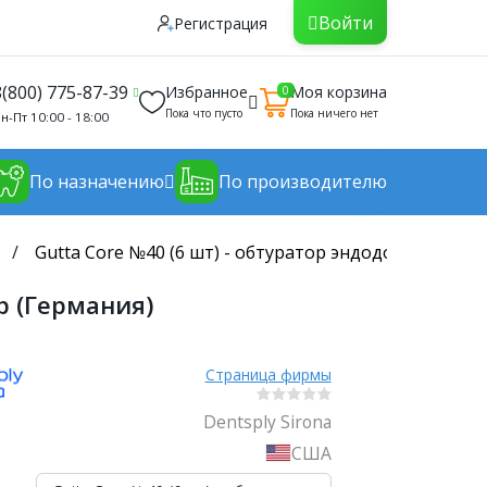
Войти
Регистрация
8(800) 775-87-39
Избранное
Моя корзина
0
Пока что пусто
Пока ничего нет
н-Пт 10:00 - 18:00
По назначению
По производителю
Gutta Core №40 (6 шт) - обтуратор эндодонт. гутта
р (Германия)
Страница фирмы
Dentsply Sirona
США