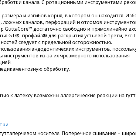
бработки канала. С ротационными инструментами реко
 размера и изгибов корня, в котором он находится. Из
, ложных каналов, перфораций и отломов инструменто
ор GuttaCore™ достаточно свободно и прямолинейно вх
стья GT®, профайл® для раскрытия устьевой трети, ProT
вностей следует с предельной осторожностью.
ользования эндодонтических инструментов, поскольку 
ы инструментов из-за их чрезмерного использования.
цией.
медикаментозную обработку.
ью к латексу возможны аллергические реакции на гут
утри
 гуттаперчевом носителе. Поперечное сшивание – широ