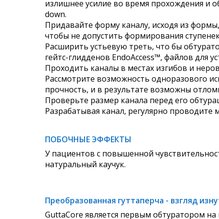
излишнее усилие во время прохождения и о
down.
Придавайте форму каналу, исходя из формы,
чтобы не допустить формирования ступенек
Расширить устьевую треть, что бы обтурат
гейтс-глидденов EndoAccess™, файлов для у
Проходить каналы в местах изгибов и неро
Рассмотрите возможность одноразового исп
прочность, и в результате возможны отлом
Проверьте размер канала перед его обтура
Разрабатывая канал, регулярно проводите 
ПОБОЧНЫЕ ЭФФЕКТЫ
У пациентов с повышенной чувствительност
натуральный каучук.
Преобразованная гуттаперча - взгляд изн
GuttaCore является первым обтуратором на