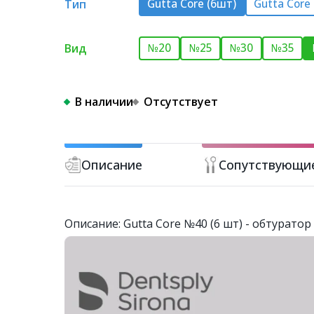
Тип
Gutta Core (6шт)
Gutta Core
Вид
№20
№25
№30
№35
В наличии
Отсутствует
Описание
Сопутствующи
Описание: Gutta Core №40 (6 шт) - обтурато