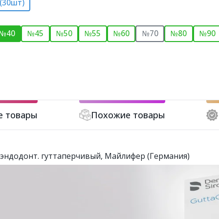
 (30шт)
№40
№45
№50
№55
№60
№70
№80
№90
е товары
Похожие товары
р эндодонт. гуттаперчивый, Майлифер (Германия)