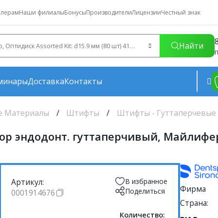
лерам
Наши филиалы
Бонусы
Производители
Лицензии
Честный знак
Найти
П
минары
Доставка
Контакты
е Материалы
Штифты
Штифты - Гуттаперчевые
атор эндодонт. гуттаперчивый, Майлифе
Артикул:
В избранное
Фирма
Поделиться
0001914676
Страна:
Количество: