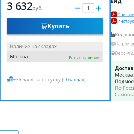
ВИД
3 632
руб.
Описани
Инструк
Купить
Код про
Нашли о
Наличие на складах
Версия д
Москва
Есть в наличии
Достав
Москва
+36 балл. за покупку (
О баллах
)
Подмос
По Росс
Самовы