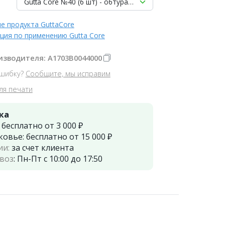
Gutta Core №40 (6 шт) - обтуратор эндодонт. гуттаперчив
е продукта GuttaCore
ция по применению Gutta Core
изводителя: A1703B0044000
шибку?
Сообщите, мы исправим
ля печати
ка
:
бесплатно от 3 000 ₽
ковье:
бесплатно от 15 000 ₽
ии:
за счет клиента
воз
:
Пн-Пт с 10:00 до 17:50