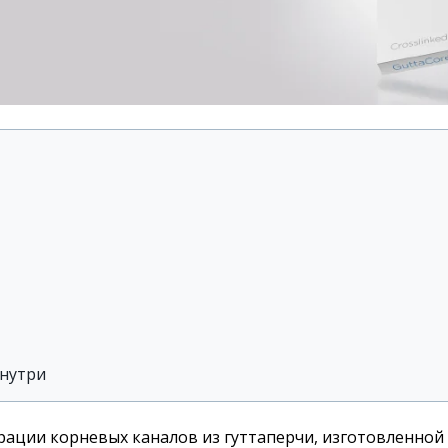
знутри
рации корневых каналов из гуттаперчи, изготовленной