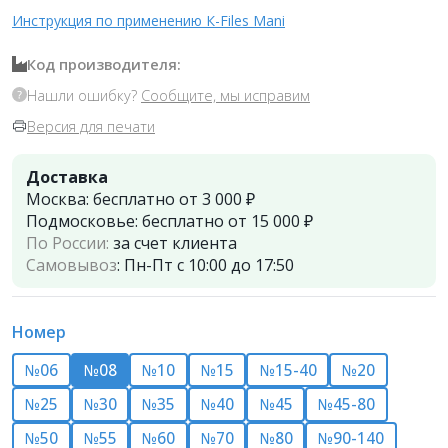
Инструкция по применению К-Files Mani
Код производителя:
Нашли ошибку?
Сообщите, мы исправим
Версия для печати
Доставка
Москва:
бесплатно от 3 000 ₽
Подмосковье:
бесплатно от 15 000 ₽
По России:
за счет клиента
Самовывоз
:
Пн-Пт с 10:00 до 17:50
Номер
№06
№08
№10
№15
№15-40
№20
№25
№30
№35
№40
№45
№45-80
№50
№55
№60
№70
№80
№90-140