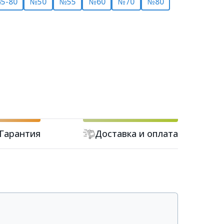
5-80
№50
№55
№60
№70
№80
Гарантия
Доставка и оплата