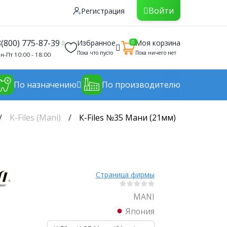
Войти
Регистрация
8(800) 775-87-39
Избранное
Моя корзина
0
Пока что пусто
Пока ничего нет
н-Пт 10:00 - 18:00
По назначению
По производителю
K-Files (Mani)
К-Files №35 Мани (21мм)
Страница фирмы
MANI
Япония