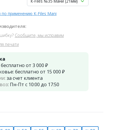
К-Files №35 Мани (21мм)
 по применению К-Files Mani
изводителя:
шибку?
Сообщите, мы исправим
ля печати
ка
:
бесплатно от 3 000 ₽
ковье:
бесплатно от 15 000 ₽
ии:
за счет клиента
воз
:
Пн-Пт с 10:00 до 17:50