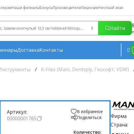
лерам
Наши филиалы
Бонусы
Производители
Лицензии
Честный знак
Найти
П
минары
Доставка
Контакты
Инструменты
K-Files (Mani, Dentsply, Геософт, VDW)
Артикул:
В избранное
Фирма
Поделиться
00000001765
Страна:
Количество: