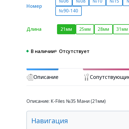
№06
№08
№10
№15
Номер
№90-140
Длина
21мм
25мм
28мм
31мм
В наличии
Отсутствует
Описание
Сопутствующи
Описание: К-Files №35 Мани (21мм)
Навигация