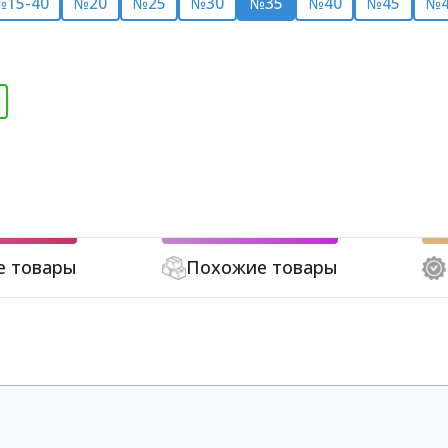
№15-40
№20
№25
№30
№35
№40
№45
№4
е товары
Похожие товары