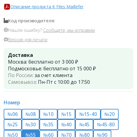
Описание продукта K Files Maillefer
Код производителя:
Нашли ошибку?
Сообщите, мы исправим
Версия для печати
Доставка
Москва:
бесплатно от 3 000 ₽
Подмосковье:
бесплатно от 15 000 ₽
По России:
за счет клиента
Самовывоз
:
Пн-Пт с 10:00 до 17:50
Номер
№06
№08
№10
№15
№15-40
№20
№25
№30
№35
№40
№45
№45-80
№50
№55
№60
№70
№80
№90