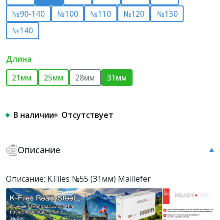
№90-140
№100
№110
№120
№130
№140
Длина
21мм
25мм
28мм
31мм
В наличии
Отсутствует
Описание
Описание: K.Files №55 (31мм) Maillefer