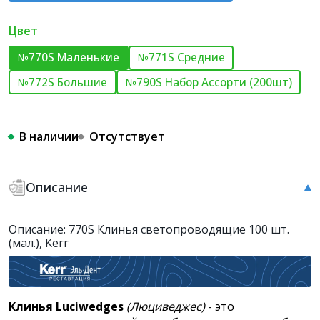
Цвет
№770S Маленькие
№771S Средние
№772S Большие
№790S Набор Ассорти (200шт)
В наличии
Отсутствует
Описание
Описание: 770S Клинья светопроводящие 100 шт.
(мал.), Kerr
Клинья Luciwedges
(Люциведжес)
- это