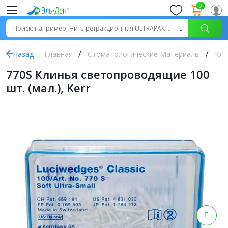
0
Назад
Главная
Стоматологические Материалы
Кли
770S Клинья светопроводящие 100
шт. (мал.), Kerr