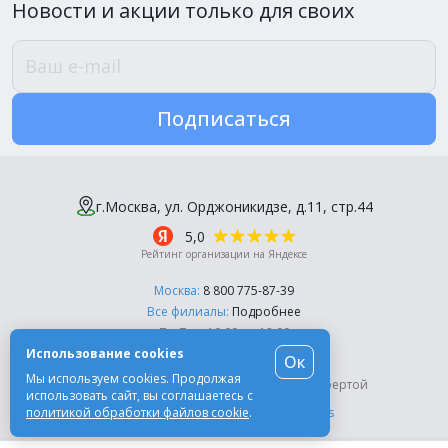
Новости и акции только для своих
Подписаться
г.Москва, ул. Орджоникидзе, д.11, стр.44
5,0
Рейтинг организации на Яндексе
Москва:
8 800 775-87-39
Все филиалы:
Подробнее
Пн-Пт, с 10:00 до 18:00
Использование cookies
Ок
© Компания «Эль-Дент», 2003-2026
Мы используем cookies. Продолжая
Цены на сайте не являются публичной офертой
использовать сайт, вы соглашаетесь с
политикой обработки файлов cookie
.
Разработка сайта -
Moscow Dynamics