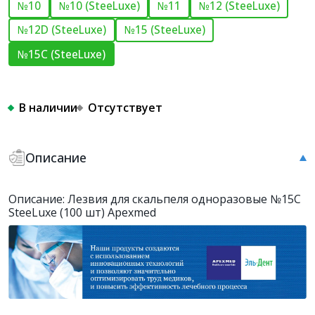
№10
№10 (SteeLuxe)
№11
№12 (SteeLuxe)
№12D (SteeLuxe)
№15 (SteeLuxe)
№15C (SteeLuxe)
В наличии
Отсутствует
Описание
Описание: Лезвия для скальпеля одноразовые №15C
SteeLuxe (100 шт) Apexmed