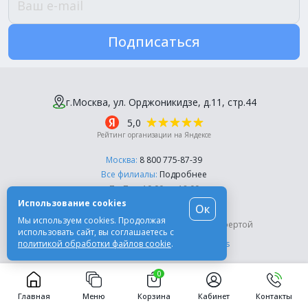
Подписаться
г.Москва, ул. Орджоникидзе, д.11, стр.44
5,0
Рейтинг организации на Яндексе
Москва:
8 800 775-87-39
Все филиалы:
Подробнее
Пн-Пт, с 10:00 до 18:00
Использование cookies
Ок
© Компания «Эль-Дент», 2003-2026
Мы используем cookies. Продолжая
Цены на сайте не являются публичной офертой
использовать сайт, вы соглашаетесь с
политикой обработки файлов cookie
.
Разработка сайта -
Moscow Dynamics
0
Главная
Меню
Корзина
Кабинет
Контакты