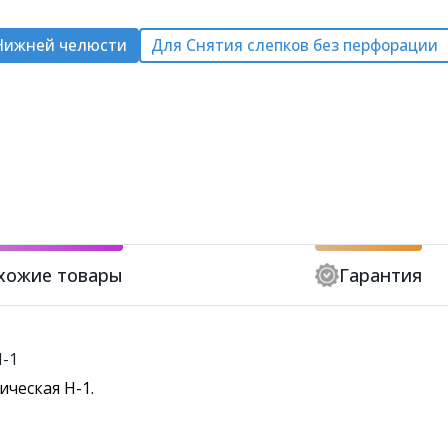
Нижней челюсти
Для Cнятия слепков без перфорации
хожие товары
Гарантия
Н-1
ческая Н-1.