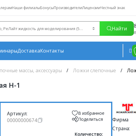
лерам
Наши филиалы
Бонусы
Производители
Лицензии
Честный знак
Найти
П
минары
Доставка
Контакты
почные массы, аксессуары
Ложки слепочные
Лож
ая Н-1
Артикул:
В избранное
Поделиться
Фирма
00000000674
Страна:
Количество: