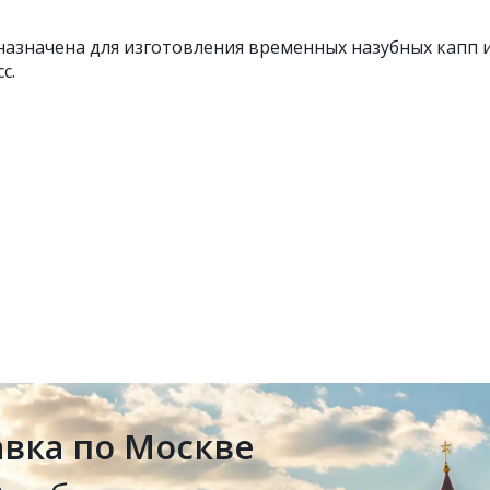
назначена для изготовления временных назубных капп 
с.
авка по Москве