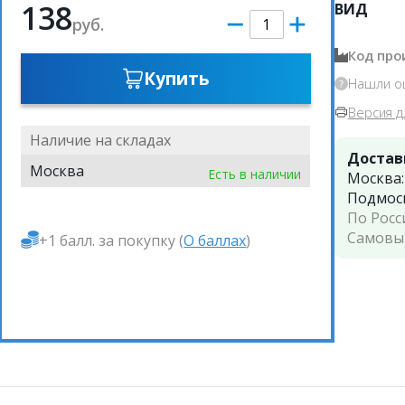
138
ВИД
руб.
Код про
Купить
Нашли о
Версия д
Наличие на складах
Достав
Москва
Есть в наличии
Москва
Подмос
По Росс
Самовы
+1 балл. за покупку (
О баллах
)