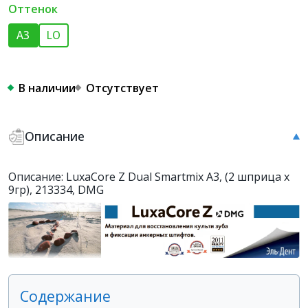
Оттенок
A3
LO
В наличии
Отсутствует
Описание
Описание: LuxaCore Z Dual Smartmix A3, (2 шприца x
9гр), 213334, DMG
Содержание