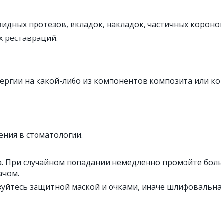
идных протезов, вкладок, накладок, частичных короно
 реставраций.
лергии на какой-либо из компонентов композита или к
ния в стоматологии.
аза. При случайном попадании немедленно промойте бо
ачом.
уйтесь защитной маской и очками, иначе шлифовальная