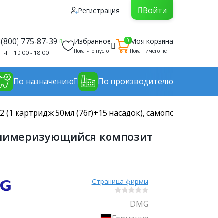
Войти
Регистрация
8(800) 775-87-39
Избранное
Моя корзина
0
Пока что пусто
Пока ничего нет
н-Пт 10:00 - 18:00
По назначению
По производителю
A2 (1 картридж 50мл (76г)+15 насадок), самополимериз
ополимеризующийся композит
Страница фирмы
DMG
Германия