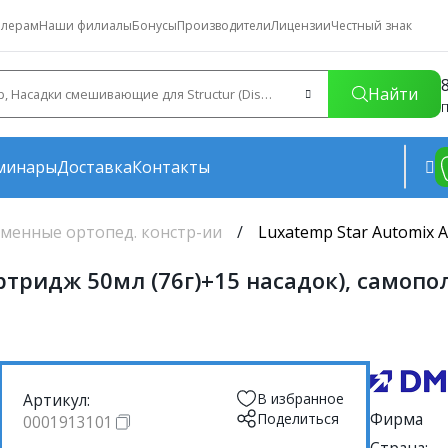
лерам
Наши филиалы
Бонусы
Производители
Лицензии
Честный знак
Найти
П
минары
Доставка
Контакты
менные ортопед. констр-ии
Luxatemp Star Automix 
картридж 50мл (76г)+15 насадок), сам
Артикул:
В избранное
Фирма
Поделиться
0001913101
Страна: