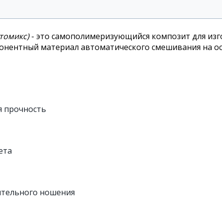
томикс)
- это самополимеризующийся композит для изг
мпонентный материал автоматического смешивания на 
я прочность
ета
ительного ношения