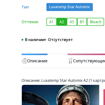
Тип
Luxatemp Star Automix
Оттенок
A1
A2
A3
B1
Bleach
В наличии
Отсутствует
Описание
Сопутствующи
Описание: Luxatemp Star Automix A2 (1 кар