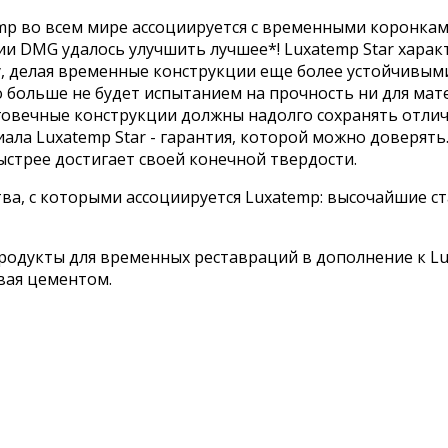
mp во всем мире ассоциируется с временными коронка
нии DMG удалось улучшить лучшее*! Luxatemp Star хар
, делая временные конструкции еще более устойчивыми,
о больше не будет испытанием на прочность ни для
мат
лговечные конструкции должны надолго сохранять отли
ала Luxatemp Star - гарантия, которой можно доверят
ыстрее достигает
своей конечной твердости.
тва, с которыми ассоциируется Luxatemp: высочайшие с
одукты для временных реставраций в дополнение к Luxa
вая цементом.