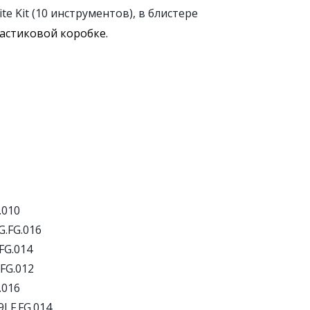
e Kit (10 инструментов), в блистере
ластиковой коробке.
.010
G.FG.016
FG.014
.FG.012
.016
9LF.FG.014