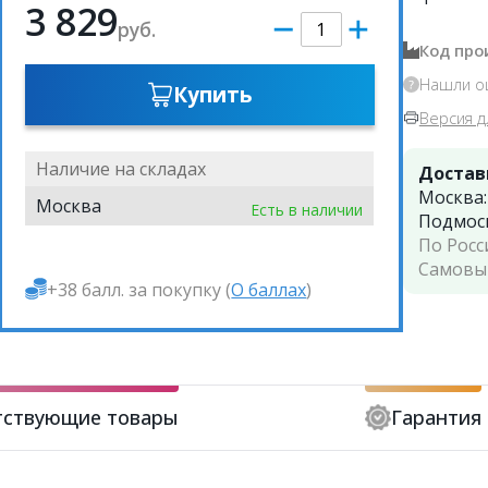
3 829
руб.
Код про
Нашли о
Купить
Версия д
Наличие на складах
Достав
Москва
Москва
Есть в наличии
Подмос
По Росс
Самовы
+38 балл. за покупку (
О баллах
)
тствующие товары
Гарантия