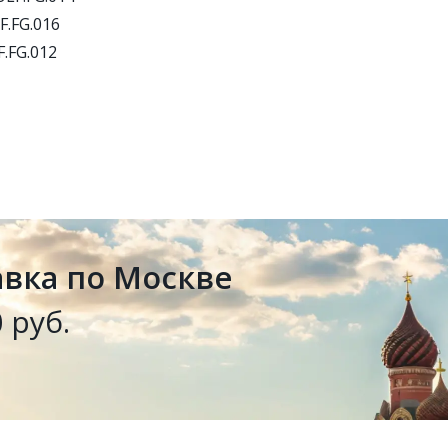
F.FG.016
.FG.012
авка по Москве
 руб.