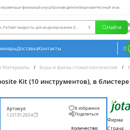
лерам
Наши филиалы
Бонусы
Производители
Лицензии
Честный знак
Найти
П
минары
Доставка
Контакты
е Материалы
Боры и фрезы стоматологические
site Kit (10 инструментов), в блистере
Артикул:
В избранное
Поделиться
1231912634
Фирма
Количество:
Страна: