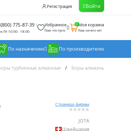
Войти
Регистрация
8(800) 775-87-39
Избранное
Моя корзина
0
Пока что пусто
Пока ничего нет
н-Пт 10:00 - 18:00
По назначению
По производителю
Боры турбинные алмазные
Боры алмазные Jota
Н
Страница фирмы
JOTA
Швейцария