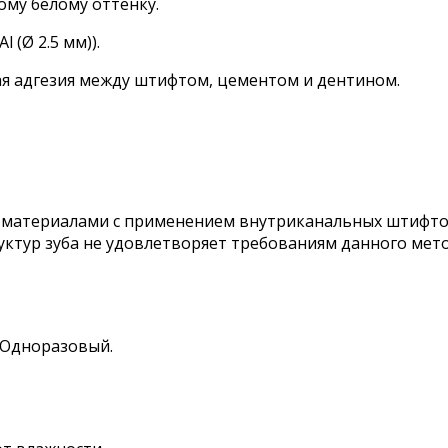
ому белому оттенку.
 (Ø 2.5 мм)).
я адгезия между штифтом, цементом и дентином.
 материалами с применением внутриканальных штифтов
руктур зуба не удовлетворяет требованиям данного мето
 Одноразовый.