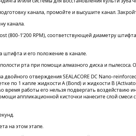
динга и/или системы для восстановления культи зуба 
дготовку канала, промойте и высушите канал. Закройт
ну канала.
Post (800-1’200 RPM), соответствующей диаметру штифта
 штифта и его положение в канале.
олости рта при помощи алмазного диска и пылесоса. 
двойного отверждения SEALACORE DC Nano-reinforced 
е по 1 капле жидкости А (Bond) и жидкости В (Activato
во время работы его нельзя подвергать воздействию ин
омощи аппликационной кисточки нанесите слой смеси 
екунд.
та на этом этапе.