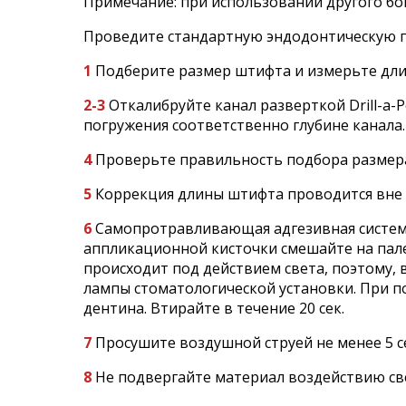
Примечание: при использовании другого бон
Проведите стандартную эндодонтическую по
1
Подберите размер штифта и измерьте дли
2-3
Откалибруйте канал разверткой Drill-a-
погружения соответственно глубине канала.
4
Проверьте правильность подбора размера
5
Коррекция длины штифта проводится вне п
6
Самопротравливающая адгезивная система 
аппликационной кисточки смешайте на палетк
происходит под действием света, поэтому, 
лампы стоматологической установки. При п
дентина. Втирайте в течение 20 сек.
7
Просушите воздушной струей не менее 5 с
8
Не подвергайте материал воздействию све