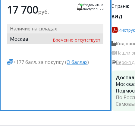
17 700
Уведомить о
Страна:
поступлении
руб.
ВИД
Наличие на складах
Инструк
Москва
Временно отсутствует
Код про
Нашли о
+177 балл. за покупку (
О баллах
)
Версия д
Достав
Москва
Подмос
По Росс
Самовы