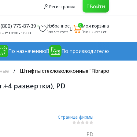
Войти
Регистрация
8(800) 775-87-39
Избранное
Моя корзина
0
Пока что пусто
Пока ничего нет
н-Пт 10:00 - 18:00
По назначению
По производителю
нные
Штифты стекловолоконные "Fibrapost Plus" ком
.+4 развертки), PD
Страница фирмы
PD