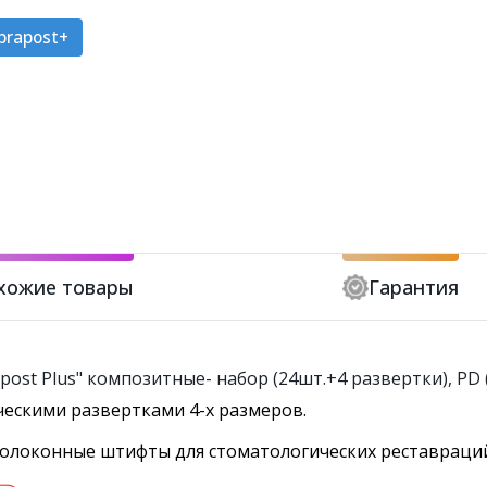
brapost+
хожие товары
Гарантия
ost Plus" композитные- набор (24шт.+4 развертки), PD
ескими развертками 4-х размеров.
волоконные штифты для стоматологических реставраци