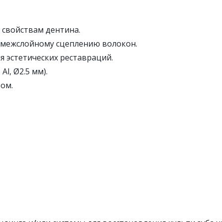
к свойствам дентина.
я межслойному сцеплению волокон.
 эстетических реставраций.
l, Ø2.5 мм).
ом.