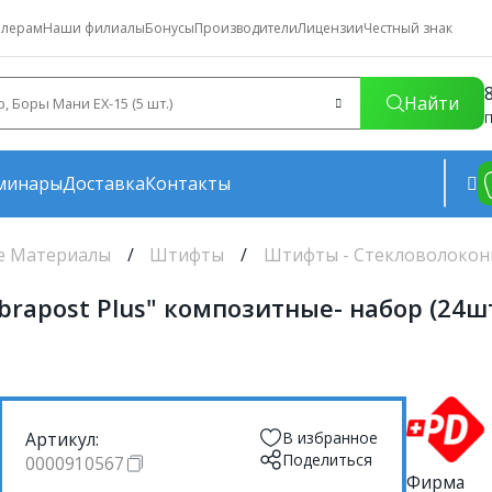
лерам
Наши филиалы
Бонусы
Производители
Лицензии
Честный знак
Найти
П
минары
Доставка
Контакты
е Материалы
Штифты
Штифты - Стекловолоко
apost Plus" композитные- набор (24шт
Артикул:
В избранное
Поделиться
0000910567
Фирма