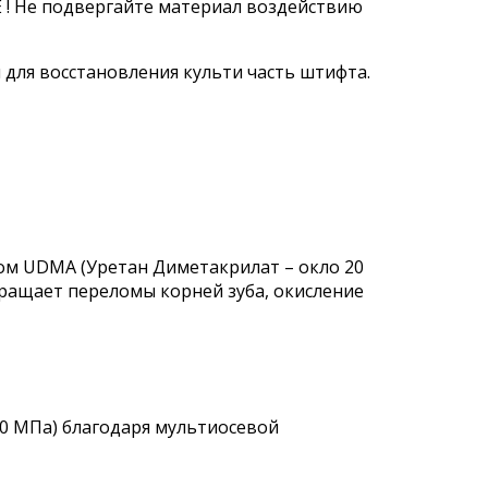
! Не подвергайте материал воздействию
 для восстановления культи часть штифта.
том UDMA (Уретан Диметакрилат – окло 20
вращает переломы корней зуба, окисление
00 MПа) благодаря мультиосевой