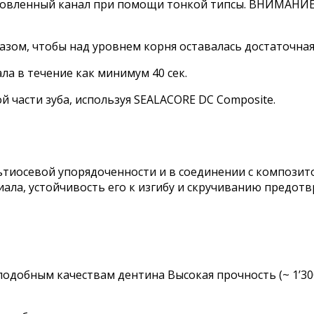
товленный канал при помощи тонкой типсы. ВНИМАНИЕ 
зом, чтобы над уровнем корня оставалась достаточная
 в течение как минимум 40 сек.
 части зуба, используя SEALACORE DC Composite.
льтиосевой упорядоченности и в соединении с компози
иала, устойчивость его к изгибу и скручиванию предот
к подобным качествам дентина Высокая прочность (~ 1’3