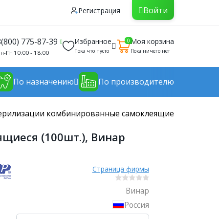
Войти
Регистрация
8(800) 775-87-39
Избранное
Моя корзина
0
Пока что пусто
Пока ничего нет
н-Пт 10:00 - 18:00
По назначению
По производителю
терилизации комбинированные самоклеящиеся (100шт.),
щиеся (100шт.), Винар
Страница фирмы
Винар
Россия