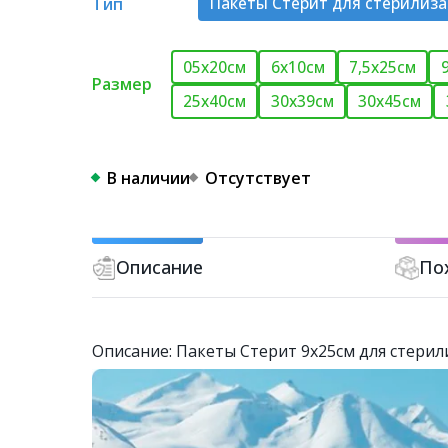
Тип
Пакеты Стерит для стерилиз
05х20см
6х10см
7,5х25см
Размер
25х40см
30х39см
30х45см
В наличии
Отсутствует
Описание
По
Описание: Пакеты Стерит 9х25см для стери