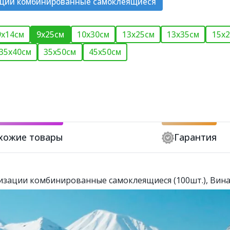
ации комбинированные самоклеящиеся
9х14см
9х25см
10х30см
13х25см
13х35см
15х
35х40см
35х50см
45х50см
хожие товары
Гарантия
лизации комбинированные самоклеящиеся (100шт.), Вин