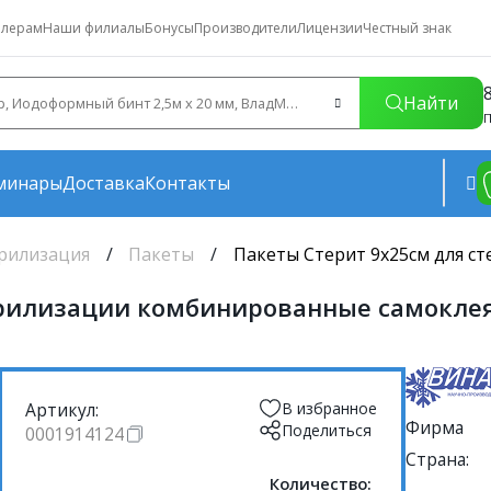
лерам
Наши филиалы
Бонусы
Производители
Лицензии
Честный знак
Найти
П
минары
Доставка
Контакты
ерилизация
Пакеты
Пакеты Стерит 9х25см для с
ерилизации комбинированные самоклея
Артикул:
В избранное
Фирма
Поделиться
0001914124
Страна:
Количество: