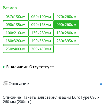
Размер
057х130мм
060х100мм
070х260мм
090х135мм
090х165мм
090х260мм
100х210мм
135х280мм
150х280мм
180х320мм
190х360мм
230х395мм
250х400мм
305х430мм
В наличии
Отсутствует
Описание
Описание: Пакеты для стерилизации EuroТуре 090 х
260 мм (200шт.)