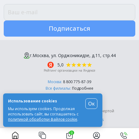
Подписаться
г.Москва, ул. Орджоникидзе, д.11, стр.44
5,0
Рейтинг организации на Яндексе
Москва:
8 800 775-87-39
Все филиалы:
Подробнее
Пн-Пт, с 10:00 до 18:00
Использование cookies
Ок
© Компания «Эль-Дент», 2003-2026
Мы используем cookies. Продолжая
Цены на сайте не являются публичной офертой
использовать сайт, вы соглашаетесь с
политикой обработки файлов cookie
.
Разработка сайта -
Moscow Dynamics
0