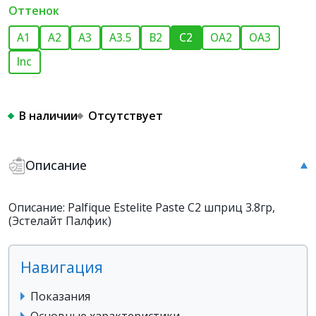
Оттенок
A1
A2
A3
A3.5
B2
C2
OA2
OA3
Inc
В наличии
Отсутствует
Описание
Описание: Palfique Estelite Paste C2 шприц 3.8гр,
(Эстелайт Палфик)
Навигация
Показания
Основные характеристики