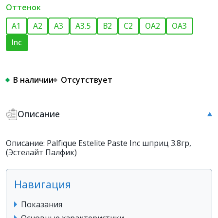
Оттенок
A1
A2
A3
A3.5
B2
C2
OA2
OA3
Inc
В наличии
Отсутствует
Описание
Описание: Palfique Estelite Paste Inc шприц 3.8гр,
(Эстелайт Палфик)
Навигация
Показания
Основные характеристики