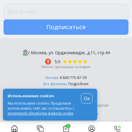
Подписаться
г.Москва, ул. Орджоникидзе, д.11, стр.44
5,0
Рейтинг организации на Яндексе
Москва:
8 800 775-87-39
Все филиалы:
Подробнее
Пн-Пт, с 10:00 до 18:00
Использование cookies
Ок
© Компания «Эль-Дент», 2003-2026
Мы используем cookies. Продолжая
Цены на сайте не являются публичной офертой
использовать сайт, вы соглашаетесь с
политикой обработки файлов cookie
.
Разработка сайта -
Moscow Dynamics
0