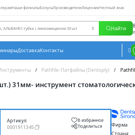
лерам
Наши филиалы
Бонусы
Производители
Лицензии
Честный знак
Найти
П
минары
Доставка
Контакты
Инструменты
Pathfile-Патфайлы (Dentsply)
Pathfi
9х2шт.) 31мм- инструмент стоматологиче
Артикул:
В избранное
Фирма
Поделиться
0001911345
Страна: