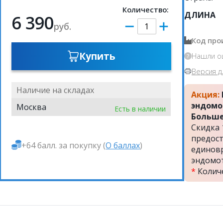
Количество:
ДЛИНА
6 390
руб.
Код про
Купить
Нашли о
Версия д
Наличие на складах
Акция:
эндомо
Москва
Есть в наличии
Больше
Скидка 1
предост
+64 балл. за покупку (
О баллах
)
единов
эндомо
*
Количе