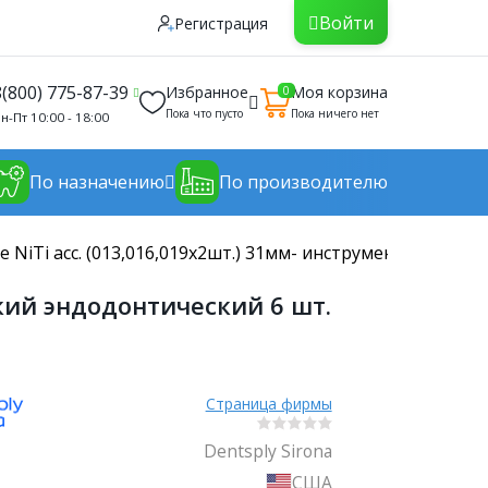
Войти
Регистрация
8(800) 775-87-39
Избранное
Моя корзина
0
Пока что пусто
Пока ничего нет
н-Пт 10:00 - 18:00
По назначению
По производителю
le NiTi асс. (013,016,019х2шт.) 31мм- инструмент стомат
ский эндодонтический 6 шт.
Страница фирмы
Dentsply Sirona
США