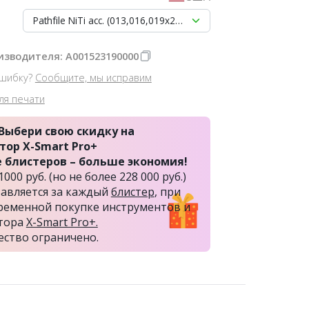
Pathfile NiTi асс. (013,016,019х2шт.) 31мм- инструмент сто
изводителя: A001523190000
шибку?
Сообщите, мы исправим
ля печати
Выбери свою скидку на
тор X-Smart Pro+
 блистеров – больше экономия!
000 руб. (но не более 228 000 руб.)
авляется за каждый
блистер
, при
ременной покупке инструментов и
тора
X-Smart Pro+.
ство ограничено.