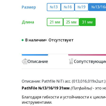
Размер
№13
№16
№19
№13/16/
Длина
21 мм
25 мм
31 мм
В наличии
Отсутствует
Описание
Сопутствующи
Описание: Pathfile NiTi асс. (013,016,019х2
PathFile №13/16/19 31мм
(Патфайлы)
- это н
Благодаря гибкости и устойчивости к цикл
инструментами.