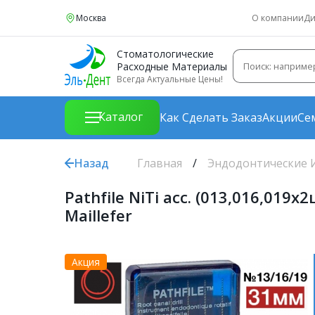
Москва
О компании
Ди
Стоматологические
Расходные Материалы
Всегда Актуальные Цены!
Каталог
Как Сделать Заказ
Акции
Се
Назад
Главная
Эндодонтические 
Pathfile NiTi асс. (013,016,01
Maillefer
Акция