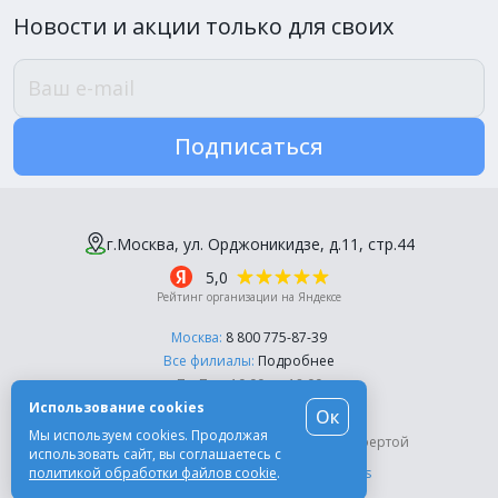
Новости и акции только для своих
Подписаться
г.Москва, ул. Орджоникидзе, д.11, стр.44
5,0
Рейтинг организации на Яндексе
Москва:
8 800 775-87-39
Все филиалы:
Подробнее
Пн-Пт, с 10:00 до 18:00
Использование cookies
Ок
© Компания «Эль-Дент», 2003-2026
Мы используем cookies. Продолжая
Цены на сайте не являются публичной офертой
использовать сайт, вы соглашаетесь с
политикой обработки файлов cookie
.
Разработка сайта -
Moscow Dynamics