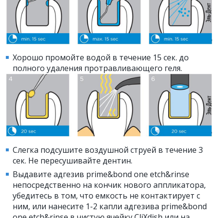
Хорошо промойте водой в течение 15 сек. до
полного удаления протравливающего геля.
Слегка подсушите воздушной струей в течение 3
сек. Не пересушивайте дентин.
Выдавите адгезив prime&bond one etch&rinse
непосредственно на кончик нового аппликатора,
убедитесь в том, что емкость не контактирует с
ним, или нанесите 1-2 капли адгезива prime&bond
one etch&rinse в чистую ячейку CliXdish или на