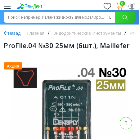
0
Назад
Главная
Эндодонтические Инструменты
ProF
ProFile.04 №30 25мм (6шт.), Maillefer
Акция