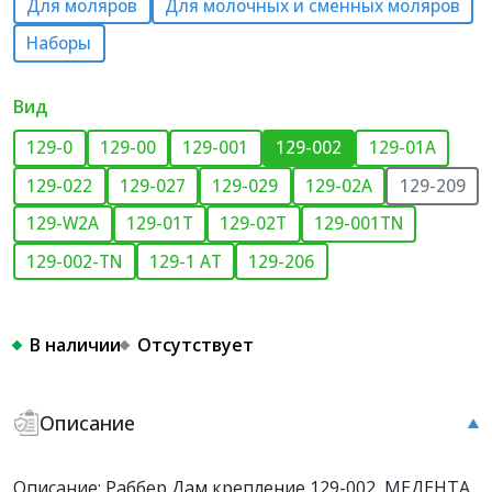
Для моляров
Для молочных и сменных моляров
Наборы
Вид
129-0
129-00
129-001
129-002
129-01А
129-022
129-027
129-029
129-02А
129-209
129-W2A
129-01T
129-02T
129-001TN
129-002-TN
129-1 АТ
129-206
В наличии
Отсутствует
Описание
Описание: Раббер Дам крепление 129-002, МЕДЕНТА