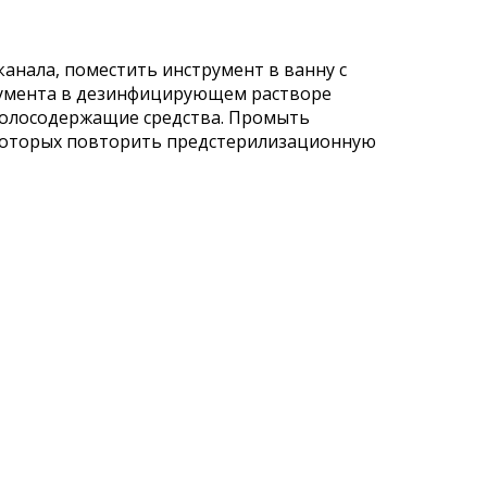
анала, поместить инструмент в ванну с
умента в дезинфицирующем растворе
нолосодержащие средства. Промыть
 которых повторить предстерилизационную