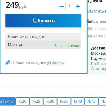
ДЛИНА
249
руб.
Инструкция
Купить
Код про
Нашли о
Версия д
Наличие на складах
Москва
Есть в наличии
Достав
Москва
Подмос
+2 балл. за покупку (
О баллах
)
По Росс
Самовы
№15-40
№20
№25
№30
№35
№40
№45
№