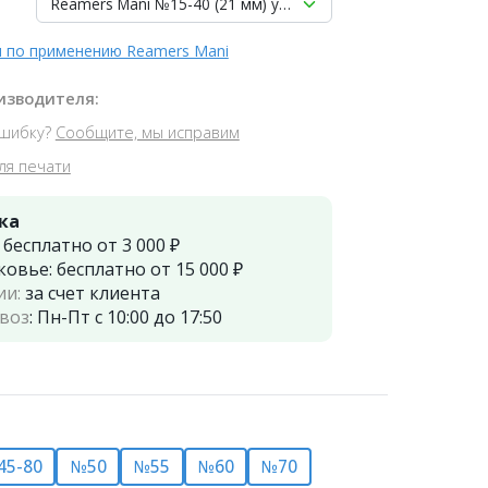
Reamers Mani №15-40 (21 мм) упаковка 6 шт.
 по применению Reamers Mani
изводителя:
шибку?
Сообщите, мы исправим
ля печати
ка
:
бесплатно от 3 000 ₽
ковье:
бесплатно от 15 000 ₽
ии:
за счет клиента
воз
:
Пн-Пт с 10:00 до 17:50
45-80
№50
№55
№60
№70