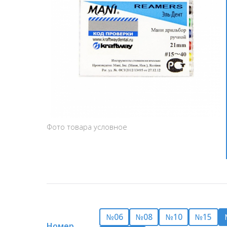
Фото товара условное
№06
№08
№10
№15
Номер