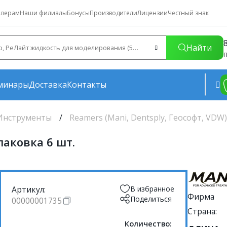
лерам
Наши филиалы
Бонусы
Производители
Лицензии
Честный знак
Найти
П
минары
Доставка
Контакты
Инструменты
Reamers (Mani, Dentsply, Геософт, VDW
паковка 6 шт.
Артикул:
В избранное
Фирма
Поделиться
00000001735
Страна:
Количество: