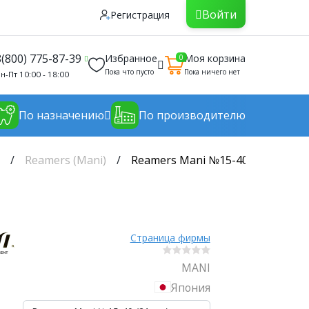
Войти
Регистрация
8(800) 775-87-39
Избранное
Моя корзина
0
Пока что пусто
Пока ничего нет
н-Пт 10:00 - 18:00
По назначению
По производителю
)
Reamers (Mani)
Reamers Mani №15-40 (21 мм) уп
Страница фирмы
MANI
Япония